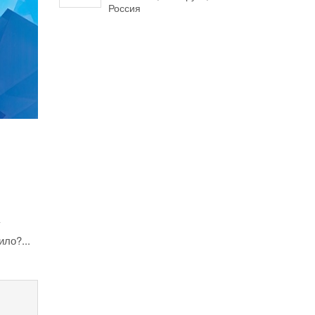
Россия
у
ло?...