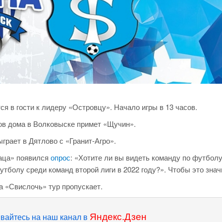
я в гости к лидеру «Островцу». Начало игры в 13 часов.
ов дома в Волковыске примет «Щучин».
грает в Дятлово с «Гранит-Агро».
раца» появился
опрос
: «Хотите ли вы видеть команду по футбол
тболу среди команд второй лиги в 2022 году?». Чтобы это значи
 «Свислочь» тур пропускает.
Яндекс.Дзен
вайтесь на наш канал в