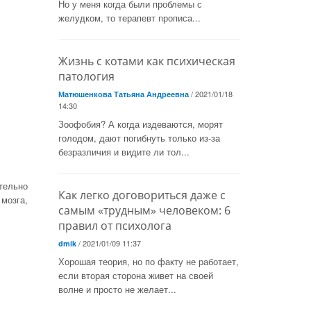
Но у меня когда были проблемы с
желудком, то терапевт прописа...
Жизнь с котами как психическая
патология
/ 2021/01/18
Матюшенкова Татьяна Андреевна
14:30
Зоофобия? А когда издеваются, морят
голодом, дают погибнуть только из-за
безразличия и видите ли тол...
тельно
Как легко договориться даже с
 мозга,
самым «трудным» человеком: 6
правил от психолога
/ 2021/01/09 11:37
dmik
Хорошая теория, но по факту не работает,
если вторая сторона живет на своей
волне и просто не желает...