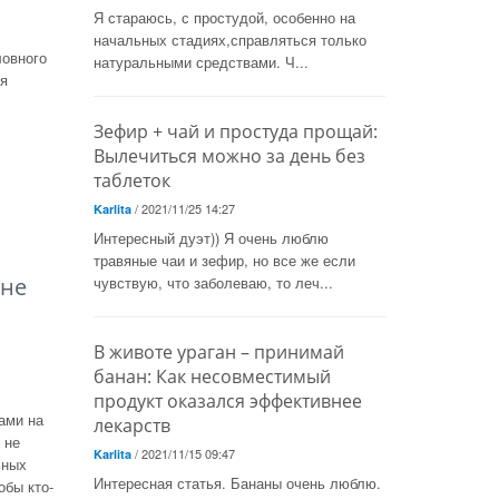
Я стараюсь, с простудой, особенно на
начальных стадиях,справляться только
ловного
натуральными средствами. Ч...
я
Зефир + чай и простуда прощай:
Вылечиться можно за день без
таблеток
/ 2021/11/25 14:27
Karlita
Интересный дуэт)) Я очень люблю
травяные чаи и зефир, но все же если
 не
чувствую, что заболеваю, то леч...
В животе ураган – принимай
банан: Как несовместимый
продукт оказался эффективнее
ами на
лекарств
 не
/ 2021/11/15 09:47
Karlita
ьных
Интересная статья. Бананы очень люблю.
обы кто-