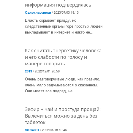
информация подтвердилась
.
/ 2023/07/03 19:13
Одноклассники
Власть скрывает правду, но
следственные органы горе простых людей
выкладывают в интернет и никто не...
Как считать энергетику человека
и его слабости по голосу и
манере говорить
/ 2022/12/01 20:58
2613
Очень разговорчивые люди, как правило,
очень мало задумываются о сказанном.
Они мелят все подряд, не...
Зефир + чай и простуда прощай:
Вылечиться можно за день без
таблеток
/ 2022/01/18 10:46
Sierra001