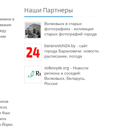
Наши Партнеры
ремени в
Волковыск в старых
имания
фотографиях - коллекция
ежду
старых фотографий города
ким
baranovichi24.by - сайт
города Барановичи: новости,
расписание, погода
volkovysk.org - Новости
региона и соседей:
Волковыск, Беларусь,
Россия
типов
иска
м Фанг
чила
-Йорке.