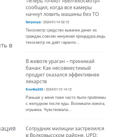
Теперь точно? «Белтехосмотр»
сообщил, когда все камеры
начнут ловить машины без ТО
/ 2024/01/14 02:10
Seryonya
Техосмотр средство выкачки денег из
граждан,совсем ненужная процедура,ведь
техосмотр не даёт гаранти...
ть в
В животе ураган – принимай
банан: Как несовместимый
продукт оказался эффективнее
лекарств
/ 2024/01/10 14:12
Kvo4ka333
Раньше у меня тоже часто были проблемы
с желудком после еды. Возникали изжога,
отрыжка. Чувствовала...
мация
Сотрудник милиции застрелился
в Волковысском районе. UPD: