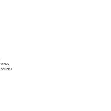
е
оэтому
м решают