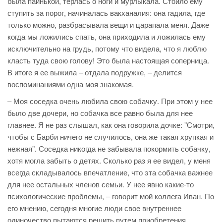
была паинькой, терлась о ноги и мурлыкала. Стоило ему
ступить за порог, начиналась вакханалия: она гадила, где
только можно, разбрасывала вещи и царапала меня. Даже
когда мы ложились спать, она приходила и ложилась ему
исключительно на грудь, потому что видела, что я люблю
класть туда свою голову! Это была настоящая соперница.
В итоге я ее выжила – отдала подружке, – делится
воспоминаниями одна моя знакомая.
– Моя соседка очень любила свою собачку. При этом у нее
было две дочери, но собачка все равно была для нее
главнее. Я не раз слышал, как она говорила дочке: "Смотри,
чтобы с Барби ничего не случилось, она же такая хрупкая и
нежная". Соседка никогда не забывала покормить собачку,
хотя могла забыть о детях. Сколько раз я ее видел, у меня
всегда складывалось впечатление, что эта собачка важнее
для нее остальных членов семьи. У нее явно какие-то
психологические проблемы, – говорит мой коллега Иван. По
его мнению, сегодня многие люди свое внутреннее
одиночество пытаются решить путем приобретения