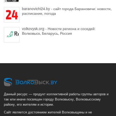
baranovichi24.by - сайт города Барановичи: новости,
расписание, погода
volkovysk.org - Новости региона и соседей:
Волковыск, Беларусь, Россия
Данный ресурс — продукт коллективной работы группы авторов и
так или иначе посвящен городу Волковыску, Волковысскому
району, его жителям и истории.
Сайт является достоянием жителей Волковыщины и не