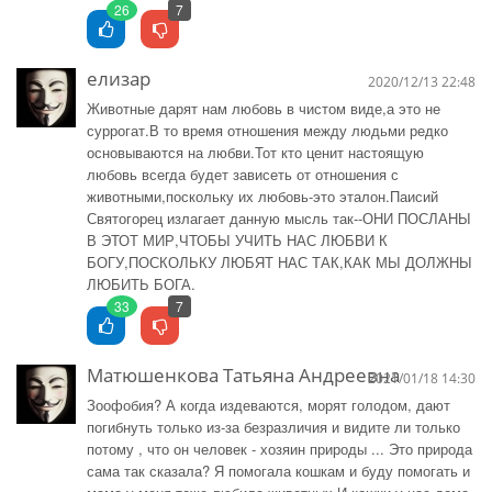
26
7
елизар
2020/12/13 22:48
Животные дарят нам любовь в чистом виде,а это не
суррогат.В то время отношения между людьми редко
основываются на любви.Тот кто ценит настоящую
любовь всегда будет зависеть от отношения с
животными,поскольку их любовь-это эталон.Паисий
Святогорец излагает данную мысль так--ОНИ ПОСЛАНЫ
В ЭТОТ МИР,ЧТОБЫ УЧИТЬ НАС ЛЮБВИ К
БОГУ,ПОСКОЛЬКУ ЛЮБЯТ НАС ТАК,КАК МЫ ДОЛЖНЫ
ЛЮБИТЬ БОГА.
33
7
Матюшенкова Татьяна Андреевна
2021/01/18 14:30
Зоофобия? А когда издеваются, морят голодом, дают
погибнуть только из-за безразличия и видите ли только
потому , что он человек - хозяин природы ... Это природа
сама так сказала? Я помогала кошкам и буду помогать и