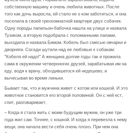
собственную машину и очень любила животных. После
того как дочь выросла, ей стало не о ком заботиться, и она
поселила в своей трехкомнатной квартире двух собачек.
Одну породы папильон-бабочка нашла на улице и назвала
Тузиком, а вторую подобрала с поломанными лапами,
выходила и назвала Бимом. Кобель был смесью овчарки и
дворняги. Соседи шутили над ее любовью к собакам:
"Кобеля ей надо!" А женщина долгие годы так и прожила
сама в окружении четвероногих друзей, зарабатывая им на
еду, водя к врачу, обходившегося ей недешево, и
вычесывая во время линьки.
Бывает так, что и мужчина живет с котом или кошкой. И это
животное становится его второй половиной. Он с ней ест,
спит, разговаривает.
– Когда я стала жить с моим будущим мужем, он уже три
года жил сам. Точнее, с кошкой. И когда я перевезла к нему
вещи, она начала вести себя очень плохо. При нем она