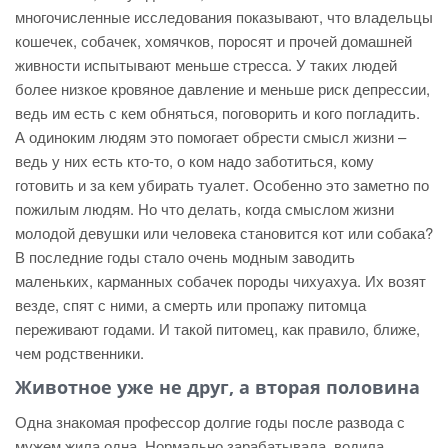
многочисленные исследования показывают, что владельцы
кошечек, собачек, хомячков, поросят и прочей домашней
живности испытывают меньше стресса. У таких людей
более низкое кровяное давление и меньше риск депрессии,
ведь им есть с кем обняться, поговорить и кого погладить.
А одиноким людям это помогает обрести смысл жизни –
ведь у них есть кто-то, о ком надо заботиться, кому
готовить и за кем убирать туалет. Особенно это заметно по
пожилым людям. Но что делать, когда смыслом жизни
молодой девушки или человека становится кот или собака?
В последние годы стало очень модным заводить
маленьких, карманных собачек породы чихуахуа. Их возят
везде, спят с ними, а смерть или пропажу питомца
переживают годами. И такой питомец, как правило, ближе,
чем родственники.
Животное уже не друг, а вторая половина
Одна знакомая профессор долгие годы после развода с
мужем жила одна. Нормально зарабатывала, водила