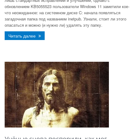
лишь стандартных исправлений и улучшений, однако с
обновлением KB5055523 пользователи Windows 11 заметили кое-
что неожиданное: на системном диске C: начала появляться
загадочная папка под названием inetpub. Узнали, стоит ли этого
опасаться и можно (и нужно ли) удалять эту папку.
Читать далее
Учёные снова поспорили, как мог