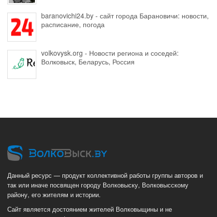
baranovichi24.by - сайт города Барановичи: новости,
расписание, погода
volkovysk.org - Новости региона и соседей:
Волковыск, Беларусь, Россия
Данный ресурс — продукт коллективной работы группы авторов и
так или иначе посвящен городу Волковыску, Волковысскому
району, его жителям и истории.
Сайт является достоянием жителей Волковыщины и не