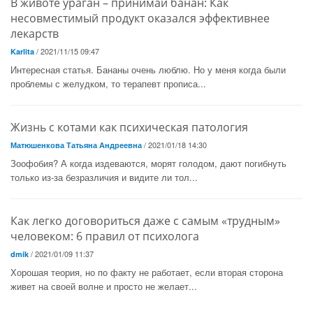
В животе ураган – принимай банан: Как
несовместимый продукт оказался эффективнее
лекарств
/ 2021/11/15 09:47
Karlita
Интересная статья. Бананы очень люблю. Но у меня когда были
проблемы с желудком, то терапевт прописа...
Жизнь с котами как психическая патология
/ 2021/01/18 14:30
Матюшенкова Татьяна Андреевна
Зоофобия? А когда издеваются, морят голодом, дают погибнуть
только из-за безразличия и видите ли тол...
Как легко договориться даже с самым «трудным»
человеком: 6 правил от психолога
/ 2021/01/09 11:37
dmik
Хорошая теория, но по факту не работает, если вторая сторона
живет на своей волне и просто не желает...