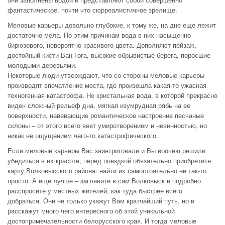
фантастическое, почти что сюрреалистичное зрелище.
Меловые карьеры довольно глубокие, к тому же, на дне еще лежит
достаточно мела. По этим причинам вода в них насыщенно
бирюзового, невероятно красивого цвета. Дополняют пейзаж,
достойный кисти Ван Гога, высокие обрывистые берега, поросшие
молодыми деревьями.
Некоторые люди утверждают, что со стороны меловые карьеры
производят впечатление места, где произошла какая-то ужасная
техногенная катастрофа. Но кристальная вода, в которой прекрасно
виден сложный рельеф дна, мягкая изумрудная рябь на ее
поверхности, навевающие романтическое настроение песчаные
склоны – от этого всего веет умиротворением и невинностью, но
никак не ощущением чего-то катастрофического.
Если меловые карьеры Вас заинтриговали и Вы воочию решили
убедиться в их красоте, перед поездкой обязательно приобретите
карту Волковысского района: найти их самостоятельно не так-то
просто. А еще лучше – загляните в сам Волковыск и подробно
расспросите у местных жителей, как туда быстрее всего
добраться. Они не только укажут Вам кратчайший путь, но и
расскажут много чего интересного об этой уникальной
достопримечательности белорусского края. И тогда меловые