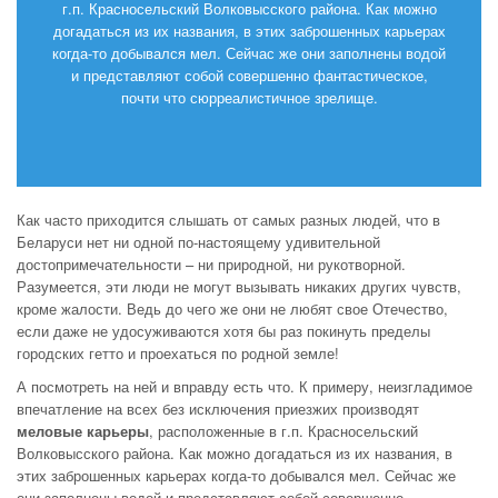
г.п. Красносельский Волковысского района. Как можно
догадаться из их названия, в этих заброшенных карьерах
когда-то добывался мел. Сейчас же они заполнены водой
и представляют собой совершенно фантастическое,
почти что сюрреалистичное зрелище.
Как часто приходится слышать от самых разных людей, что в
Беларуси нет ни одной по-настоящему удивительной
достопримечательности – ни природной, ни рукотворной.
Разумеется, эти люди не могут вызывать никаких других чувств,
кроме жалости. Ведь до чего же они не любят свое Отечество,
если даже не удосуживаются хотя бы раз покинуть пределы
городских гетто и проехаться по родной земле!
А посмотреть на ней и вправду есть что. К примеру, неизгладимое
впечатление на всех без исключения приезжих производят
меловые карьеры
, расположенные в г.п. Красносельский
Волковысского района. Как можно догадаться из их названия, в
этих заброшенных карьерах когда-то добывался мел. Сейчас же
они заполнены водой и представляют собой совершенно