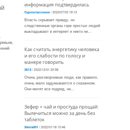
информация подтвердилась
ый
/ 2023/07/03 19:13
Одноклассники
Власть скрывает правду, но
следственные органы горе простых людей
выкладывают в интернет и никто не...
а
ревьев,
жений.
Как считать энергетику человека
и его слабости по голосу и
манере говорить
/ 2022/12/01 20:58
2613
Очень разговорчивые люди, как правило,
очень мало задумываются о сказанном.
Они мелят все подряд, не...
Зефир + чай и простуда прощай:
Вылечиться можно за день без
таблеток
/ 2022/01/18 10:46
Sierra001