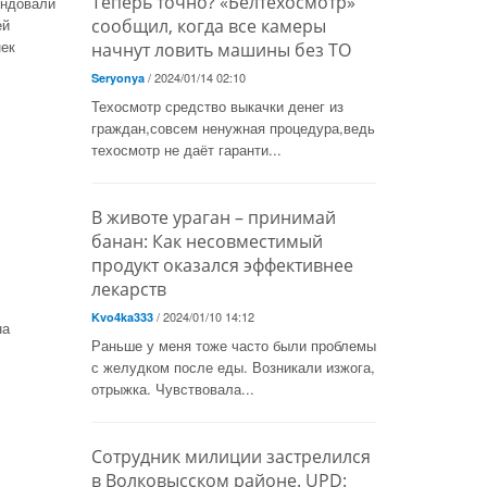
Теперь точно? «Белтехосмотр»
ендовали
ей
сообщил, когда все камеры
нек
начнут ловить машины без ТО
/ 2024/01/14 02:10
Seryonya
Техосмотр средство выкачки денег из
граждан,совсем ненужная процедура,ведь
техосмотр не даёт гаранти...
В животе ураган – принимай
банан: Как несовместимый
продукт оказался эффективнее
лекарств
/ 2024/01/10 14:12
Kvo4ka333
на
Раньше у меня тоже часто были проблемы
с желудком после еды. Возникали изжога,
отрыжка. Чувствовала...
Сотрудник милиции застрелился
в Волковысском районе. UPD: