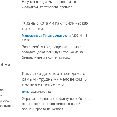
Но у меня когда были проблемы с
желудком, то терапевт прописа...
Жизнь с котами как психическая
патология
/ 2021/01/18
Матюшенкова Татьяна Андреевна
14:30
Зоофобия? А когда издеваются, морят
голодом, дают погибнуть только из-за
безразличия и видите ли тол...
а на
Как легко договориться даже с
самым «трудным» человеком: 6
правил от психолога
ла
/ 2021/01/09 11:37
dmik
нах
Хорошая теория, но по факту не работает,
ии Буш
если вторая сторона живет на своей
казалась
волне и просто не желает...