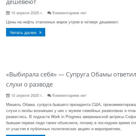
дешевеют
10 апреля 2025 г.
Комментариев нет
Цены на нефть эталонных марок утром в четверг дешевеют.
Читать далее
«Выбирала себя» — Супруга Обамы ответил
слухи о разводе
10 апреля 2025 г.
Комментариев нет
Мишель Обама, супруга бывшего президента США, прокомментирова
слухи о якобы возникших у них с мужем семейных размолвках и пла
развестись. В подкасте Work in Progress амеркианской актрисы Соф
бывшая первая леди также объяснила, почему в последнее время от
от участия в публичных политических акциях и мероприятиях.