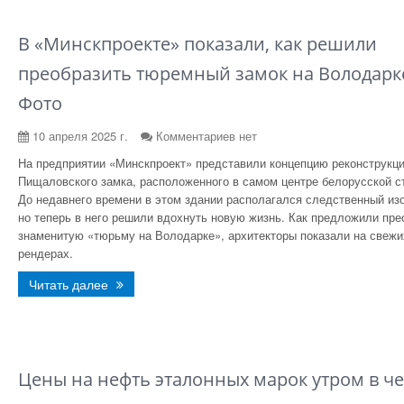
В «Минскпроекте» показали, как решили
преобразить тюремный замок на Володарк
Фото
10 апреля 2025 г.
Комментариев нет
На предприятии «Минск­проект» представили концепцию реконструкц
Пищаловского замка, расположенного в самом центре белорусской с
До недавнего времени в этом здании располагался следственный из
но теперь в него решили вдохнуть новую жизнь. Как предложили пре
знаменитую «тюрьму на Володарке», архитекторы показали на свежи
рендерах.
Читать далее
Цены на нефть эталонных марок утром в че