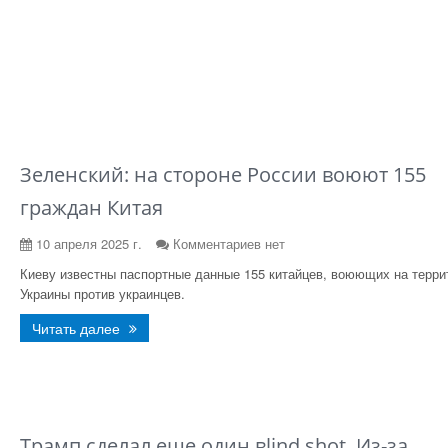
Зеленский: на стороне России воюют 155
граждан Китая
10 апреля 2025 г.
Комментариев нет
Киеву известны паспортные данные 155 китайцев, воюющих на терри
Украины против украинцев.
Читать далее
Трамп сделал еще один вlind shot. Из-за