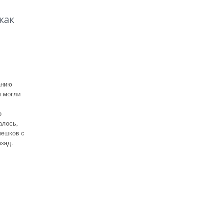
как
анию
м могли
о
алось,
мешков с
зад.