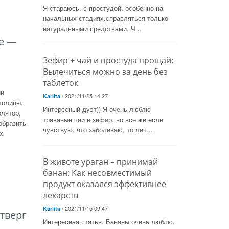
Я стараюсь, с простудой, особенно на
начальных стадиях,справляться только
натуральными средствами. Ч...
е —
Зефир + чай и простуда прощай:
Вылечиться можно за день без
таблеток
ии
/ 2021/11/25 14:27
Karlita
толицы.
Интересный дуэт)) Я очень люблю
олятор,
травяные чаи и зефир, но все же если
образить
чувствую, что заболеваю, то леч...
х
В животе ураган – принимай
банан: Как несовместимый
продукт оказался эффективнее
лекарств
/ 2021/11/15 09:47
Karlita
тверг
Интересная статья. Бананы очень люблю.