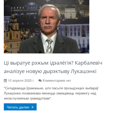
Ці выратуе рэжым ідэалёгія? Карбалевіч
аналізуе новую дырэктыву Лукашэнкі
10 апреля 2025 г.
Комментариев нет
"Складваецца ўражаньне, што пасьля прэзыдэнцкіх выбараў
Лукашэнка ліхаманкава імкнецца замацаваць перамогу над
непаслухмяным грамадзтвам".
Читать далее