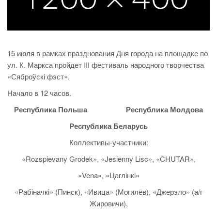
15 июля в рамках празднования Дня города на площадке по
ул. К. Маркса пройдет III фестиваль народного творчества
«Сяброўскі фэст».
Начало в 12 часов.
Республика Польша Республика Молдова
Республика Беларусь
Коллективы-участники:
«Rozspievany Grodek», «Jesienny Lisc», «CHUTAR»,
«Vena», «Цаглінкі»
«Рабіначкі» (Пинск), «Ивица» (Могилёв), «Джерэло» (а/г
Жировичи),