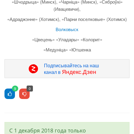
«Шчодрыца» (Минск), «Чарніца» (Минск), «Сяброўкі»
(Ивацевичи),
«Адраджэнне» (Хотимск), «Парни поселковые» (Хотимск)
Волковыск
«Цвецень» «Уладары» «Колорит»
«Медуніца» «Ютшенка
Подписывайтесь на наш
Яндекс.Дзен
канал в
9
0
С 1 декабря 2018 года только