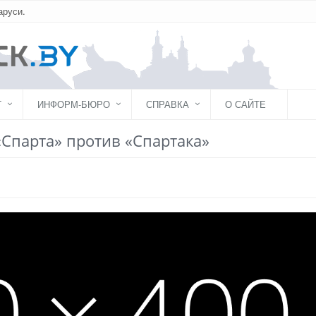
аруси.
Г
ИНФОРМ-БЮРО
СПРАВКА
О САЙТЕ
«Спарта» против «Спартака»