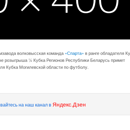
цемзавода волковысская команда
«Спарта»
в ранге обладателя К
е розыгрыша ¼ Кубка Регионов Республики Беларусь примет
ля Кубка Могилевской области по футболу.
Яндекс.Дзен
вайтесь на наш канал в