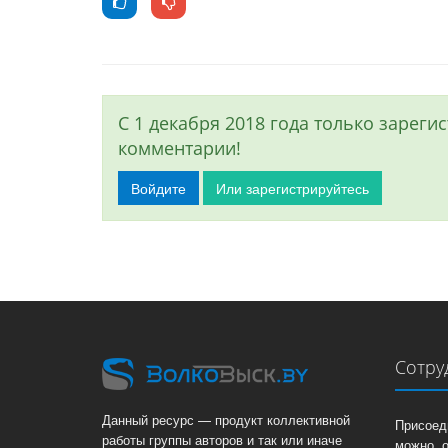
С 1 декабря 2018 года только зарег
комментарии!
Войдите
Или зарегистрируйтесь
Сотру
Данный ресурс — продукт коллективной
Присоед
работы группы авторов и так или иначе
можно, 