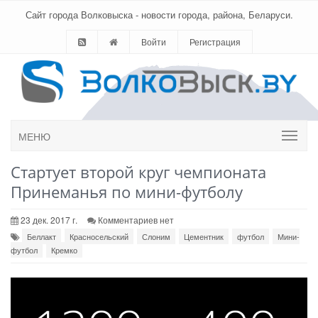
Сайт города Волковыска - новости города, района, Беларуси.
Войти
Регистрация
МЕНЮ
Стартует второй круг чемпионата
Принеманья по мини-футболу
23 дек. 2017 г.
Комментариев нет
Беллакт
Красносельский
Слоним
Цементник
футбол
Мини-
футбол
Кремко