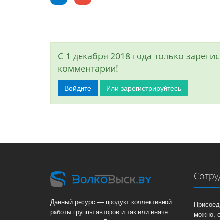
С 1 декабря 2018 года только зарег
комментарии!
Войдите
Или зарегистрируйтесь
Сотру
Данный ресурс — продукт коллективной
Присоед
работы группы авторов и так или иначе
можно, 