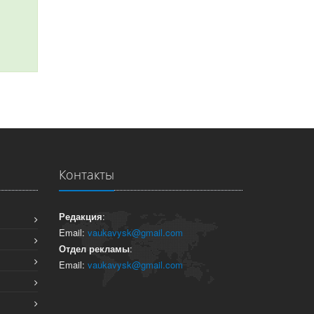
Контакты
Редакция
:
Email:
vaukavysk@gmail.com
Отдел рекламы
:
Email:
vaukavysk@gmail.com