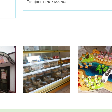
Телефон: +375151292703