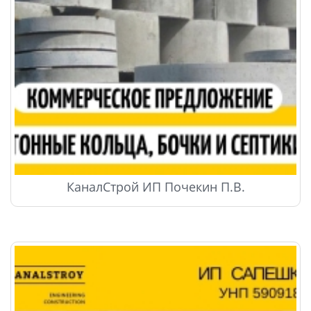
КаналСтрой ИП Почекин П.В.