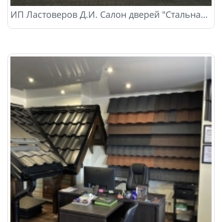
ИП Ластоверов Д.И. Салон дверей "Стальная Линия"