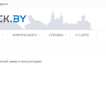
аруси.
Г
ИНФОРМ-БЮРО
СПРАВКА
О САЙТЕ
атный замер и консультация):