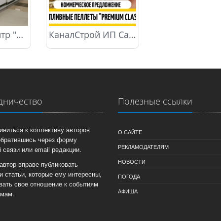
Торговый центр "СТРОЙБАЗА"
КаналСтрой ИП Сапешко Е.С.
дничество
Полезные ссылки
иниться к коллективу авторов
О САЙТЕ
обратившись через форму
РЕКЛАМОДАТЕЛЯМ
 связи или email редакции.
НОВОСТИ
автор вправе публиковать
и статьи, которые ему интересны,
ПОГОДА
вать свое отношение к событиям
АФИША
емам.