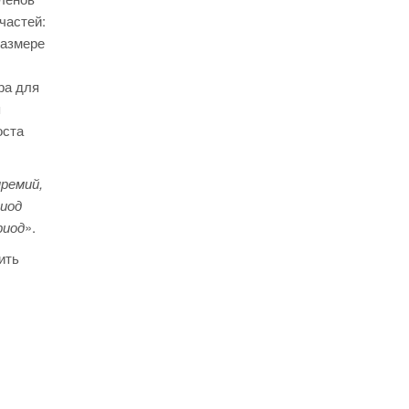
частей:
размере
ра для
я
оста
ремий,
иод
риод
».
ить