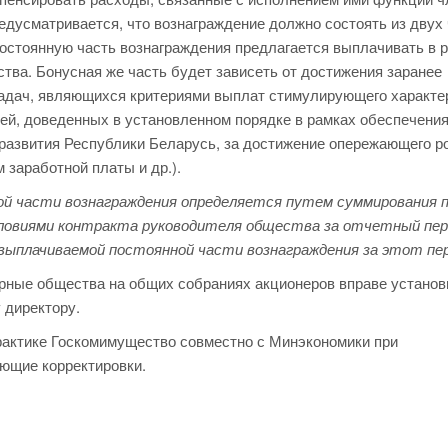
едусматривается, что вознаграждение должно состоять из двух 
 Постоянную часть вознаграждения предлагается выплачивать в 
тва. Бонусная же часть будет зависеть от достижения заранее
адач, являющихся критериями выплат стимулирующего характе
ей, доведенных в установленном порядке в рамках обеспечени
развития Республики Беларусь, за достижение опережающего р
 заработной платы и др.).
ой части вознаграждения определяется путем суммирования п
словиями контракта руководителя общества за отчетный пер
 выплачиваемой постоянной части вознаграждения за этот пе
рные общества на общих собраниях акционеров вправе установ
 директору.
рактике Госкомимущество совместно с Минэкономики при
ующие корректировки.