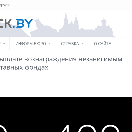
аруси.
Г
ИНФОРМ-БЮРО
СПРАВКА
О САЙТЕ
выплате вознаграждения независимым
ставных фондах