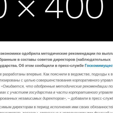
нэкономики одобрила методические рекомендации по выпл
бранным в составы советов директоров (наблюдательных
сударства. Об этом сообщили в пресс-службе
Госкомимущес
 разработаны впервые. Как пояснили в ведомстве, подходы к 
тизированы с целью совершенствования корпоративного управл
.
«Ожидается, что одобренные методические рекомендации п
ах с участием государства в части корпоративного управлен
ированных независимых директоров»
, – добавили в пресс-служ
симым директорам в период исполнения ими своих обязанносте
мпенсировать расходы, связанные с исполнением ими функций ч