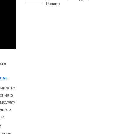
Россия
ате
тва
.
выплате
ения в
озволят
ия, в
бе.
й
ленов