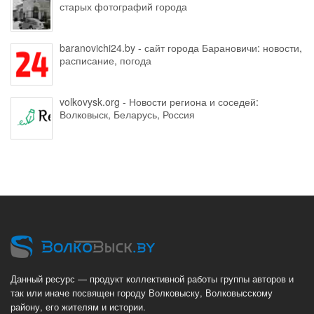
старых фотографий города
baranovichi24.by - сайт города Барановичи: новости,
расписание, погода
volkovysk.org - Новости региона и соседей:
Волковыск, Беларусь, Россия
Данный ресурс — продукт коллективной работы группы авторов и
так или иначе посвящен городу Волковыску, Волковысскому
району, его жителям и истории.