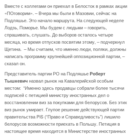
Вместе с коллегами он приехал в Белосток в рамках акции
«ПОговорим». – Вчера мы были в Мазовии, сейчас на
Подляшье. Это начало маршрута. На следующей неделе
Лодзь, Поморье. Мы будем с людьми – говорить,
спрашивать, слушать. До выборов осталось четыре
месяца, но время отпусков посвятим этому, – подчеркнул
Щетина. – Мы считаем, что именно люди, поляки, должны
написать программу крупнейшей оппозиционной партии, –
сказал он.
Представитель партии РО на Подляшье
Роберт
Тышкевич
назвал рынок на Кавалерийской особым
местом: “Именно здесь продавцы собрали более тысячи
подписей с петицией министру иностранных дел о
восстановлении виз за покупками для белорусов. Без этих
виз рынок умирает. Глупое решение действующей партии
правительства PiS (“Право и Справедливость”) лишило
белорусов возможности приехать в Польшу. Петиция в
настоящее время находится в Министерстве иностранных