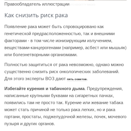
Правообладатель иллюстрации
NITO100/GETTY IMAGES
Как снизить риск рака
Появление рака может быть спровоцировано как
генетической предрасположенностью, так и внешними
факторами - в том числе ионизирующим излучением,
веществами-канцерогенами (например, асбест или мышьяк)
или болезнетворными организмами.
Полностью защититься от рака невозможно, однако можно
существенно снизить риск онкологических заболеваний.
Для этого эксперты ВОЗ дают
.
пять советов
Избегайте курения и табачного дыма
. Предупреждения,
написанные крупными буквами на сигаретных пачках,
появились там не просто так. Курение или жевание табака
может стать причиной не только рака легких, но и рака
гортани, простаты, поджелудочной железы, почек, мочевого
пузыря и других органов.