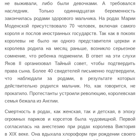
не выживали, либо были девочками. А требовался
наследник. Только одиннадцатая беременность
закончилась родами здорового мальчика. На родах Марии
Моденской присутствовало 70 человек, включая самого
короля и послов иностранных государств. Так как в покоях
королевы не было ни одного представителя церкви и
королева родила на месяц раньше, возникло серьезное
сомнение, что ребенка подменили. В ответ на эти слухи
Яков II организовал Тайный совет, чтобы подтвердить
права сына. Более 40 свидетелей письменно подтвердили,
что наблюдали за родами, в результате которых
действительно родился мальчик. Но, как говорится, не
прокатило. Протестанты устроили революцию, королевская
семья бежала из Англии.
Смертность в родах, как женская, так и детская, в эпоху
огромных париков и корсетов была чудовищной. Первой
согласилась на анестезию при родах королева Виктория
в XIX веке. Она вдыхала хлороформ при рождении своего