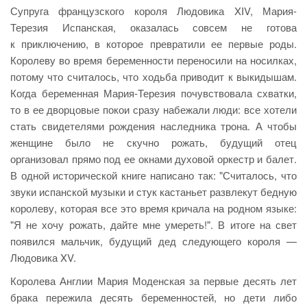
Супруга французского короля Людовика XIV, Мария-
Терезия Испанская, оказалась совсем не готова
к приключению, в которое превратили ее первые роды.
Королеву во время беременности переносили на носилках,
потому что считалось, что ходьба приводит к выкидышам.
Когда беременная Мария-Терезия почувствовала схватки,
то в ее дворцовые покои сразу набежали люди: все хотели
стать свидетелями рождения наследника трона. А чтобы
женщине было не скучно рожать, будущий отец
организовал прямо под ее окнами духовой оркестр и балет.
В одной исторической книге написано так: "Считалось, что
звуки испанской музыки и стук кастаньет развлекут бедную
королеву, которая все это время кричала на родном языке:
"Я не хочу рожать, дайте мне умереть!". В итоге на свет
появился мальчик, будущий дед следующего короля —
Людовика XV.
Королева Англии Мария Моденская за первые десять лет
брака пережила десять беременностей, но дети либо