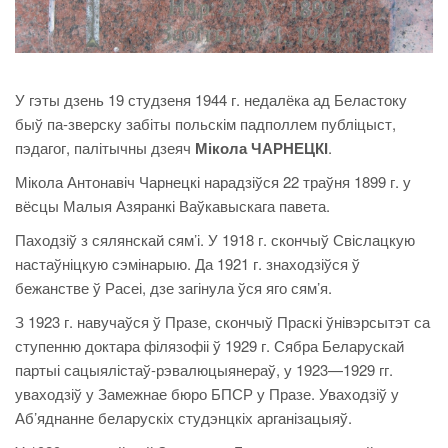
У гэты дзень 19 студзеня 1944 г. недалёка ад Беластоку
быў па-зверску забіты польскім падполлем публіцыст,
пэдагог, палітычны дзеяч
Мікола ЧАРНЕЦКІ
.
Мікола Антонавіч Чарнецкі нарадзіўся 22 траўня 1899 г. у
вёсцы Малыя Азяранкі Ваўкавыскага павета.
Паходзіў з сялянскай сям’і. У 1918 г. скончыў Свіслацкую
настаўніцкую сэмінарыю. Да 1921 г. знаходзіўся ў
бежанстве ў Расеі, дзе загінула ўся яго сям’я.
З 1923 г. навучаўся ў Празе, скончыў Праскі ўнівэрсытэт са
ступенню доктара філязофіі ў 1929 г. Сябра Беларускай
партыі сацыялістаў-рэвалюцыянераў, у 1923—1929 гг.
уваходзіў у Замежнае бюро БПСР у Празе. Уваходзіў у
Аб’яднанне беларускіх студэнцкіх арганізацыяў.