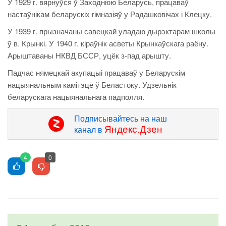
У 1929 г. вярнуўся ў Заходнюю Беларусь, працаваў
настаўнікам беларускіх гімназіяў у Радашковічах і Клецку.
У 1939 г. прызначаны савецкай уладаю дырэктарам школы
ў в. Крынкі. У 1940 г. кіраўнік асветы Крынкаўскага раёну.
Арыштаваны НКВД БССР, уцёк з-пад арышту.
Падчас нямецкай акупацыі працаваў у Беларускім
нацыянальным камітэце ў Беластоку. Удзельнік
беларускага нацыянальнага падполля.
Подписывайтесь на наш
Яндекс.Дзен
канал в
4
0