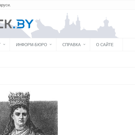
аруси.
Г
ИНФОРМ-БЮРО
СПРАВКА
О САЙТЕ