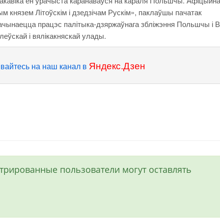
сакавіка ён урачыста каранаваўся на караля Польшчы. Афіцыйна
 князем Літоўскім і дзедзічам Рускім», паклаўшы пачатак
Пачынаецца працэс палітыка-дзяржаўнага збліжэння Польшчы і 
алеўскай і вялікакняскай улады.
Яндекс.Дзен
вайтесь на наш канал в
истрированные пользователи могут оставлять