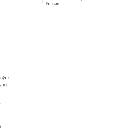
Россия
оўскі
тупны
а
8