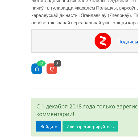
лютага адбылася вяселле Ягайлы з Ядзвігай і 4 
пачаў тытулавацца «каралём Польшчы, вярхоўным
каралеўскай дынастыі Ягайлавічаў (Ягелонаў). 
аснове так званай персанальнай уніі - зліцця кар
Подписы
12
3
С 1 декабря 2018 года только зарег
комментарии!
Войдите
Или зарегистрируйтесь