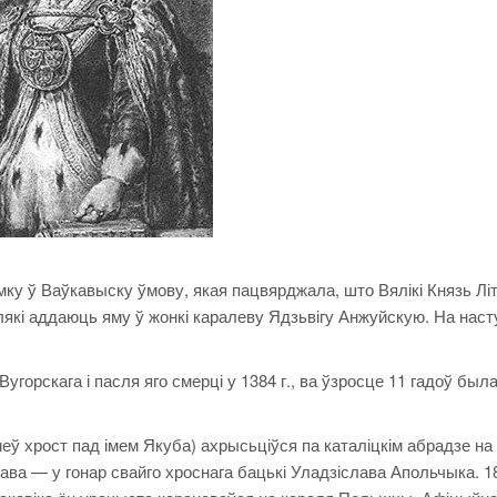
амку ў Ваўкавыску ўмову, якая пацвярджала, што Вялікі Князь Літ
лякі аддаюць яму ў жонкі каралеву Ядзьвігу Анжуйскую. На нас
горскага і пасля яго смерці у 1384 г., ва ўзросце 11 гадоў был
меў хрост пад імем Якуба) ахрысьціўся па каталіцкім абрадзе на
ава — у гонар свайго хроснага бацькі Уладзіслава Апольчыка. 1