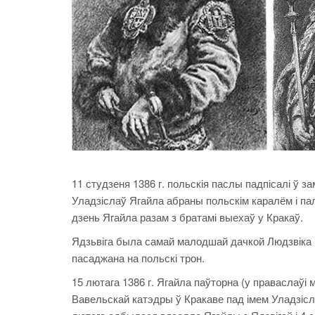
11 студзеня 1386 г. польскія паслы падпісалі ў з
Уладзіслаў Ягайла абраны польскім каралём і па
дзень Ягайла разам з братамі выехаў у Кракаў.
Ядзьвіга была самай малодшай дачкой Людзвіка Ву
пасаджана на польскі трон.
15 лютага 1386 г. Ягайла паўторна (у праваслаўі 
Вавельскай катэдры ў Кракаве пад імем Уладзісл