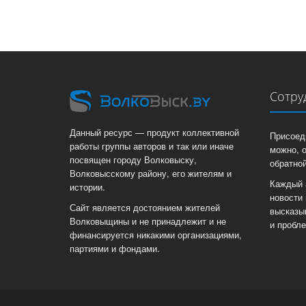
Сотру
Данный ресурс — продукт коллективной
Присоед
работы группы авторов и так или иначе
можно, 
посвящен городу Волковыску,
обратной
Волковысскому району, его жителям и
Каждый 
истории.
новости 
Сайт является достоянием жителей
высказы
Волковыщины и не принадлежит и не
и пробл
финансируется никакими организациями,
партиями и фондами.