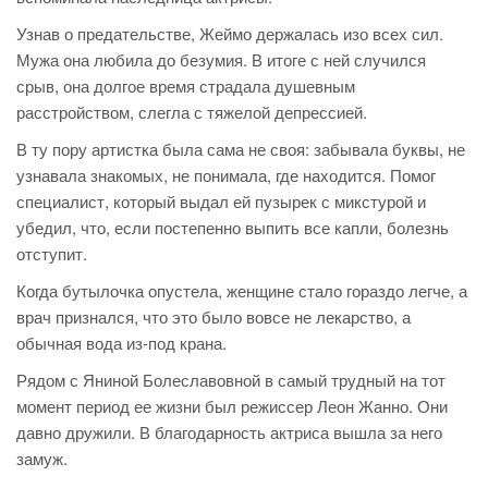
Узнав о предательстве, Жеймо держалась изо всех сил.
Мужа она любила до безумия. В итоге с ней случился
срыв, она долгое время страдала душевным
расстройством, слегла с тяжелой депрессией.
В ту пору артистка была сама не своя: забывала буквы, не
узнавала знакомых, не понимала, где находится. Помог
специалист, который выдал ей пузырек с микстурой и
убедил, что, если постепенно выпить все капли, болезнь
отступит.
Когда бутылочка опустела, женщине стало гораздо легче, а
врач признался, что это было вовсе не лекарство, а
обычная вода из-под крана.
Рядом с Яниной Болеславовной в самый трудный на тот
момент период ее жизни был режиссер Леон Жанно. Они
давно дружили. В благодарность актриса вышла за него
замуж.