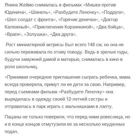
Янина Жеймо снималась в фильмах «Мишки против
Юденича», «Шинель», «Разбудите Леночку», «Подруги»,
«Шел солдат с фронта», «Горячие денечки», «Доктор
Калюжный», «Приключения Корзинкиной», «Два бойца»,
«Враги», «Золушка», «Два друга».
Рост миниатюрной актрисы был всего 148 см, но она не
сильно переживала по этому поводу. Ведь в зрелые годы,
будучи замужней дамой и матерью, снималась в кино в
роли школьниц.
«Принимая очередное приглашение сыграть ребенка, мама
всегда проверяла, примут ли ее дети за свою. Например,
перед съемками фильма «Разбудите Леночку» она
вырядилась в одежду своей 12-летней сестры и
отправилась в парк играть с мальчишками в лапту.
Пацаны не только поверили, что перед ними ровесница, но
и в конце концов отмутузили ее за несколько неудачных
подач.