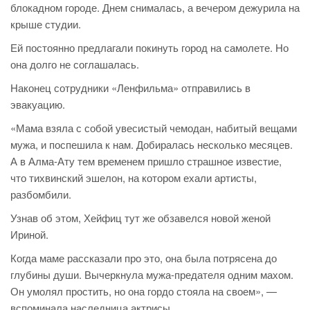
блокадном городе. Днем снималась, а вечером дежурила на
крыше студии.
Ей постоянно предлагали покинуть город на самолете. Но
она долго не соглашалась.
Наконец сотрудники «Ленфильма» отправились в
эвакуацию.
«Мама взяла с собой увесистый чемодан, набитый вещами
мужа, и поспешила к нам. Добиралась несколько месяцев.
А в Алма-Ату тем временем пришло страшное известие,
что тихвинский эшелон, на котором ехали артисты,
разбомбили.
Узнав об этом, Хейфиц тут же обзавелся новой женой
Ириной.
Когда маме рассказали про это, она была потрясена до
глубины души. Вычеркнула мужа-предателя одним махом.
Он умолял простить, но она гордо стояла на своем», —
вспоминала наследница актрисы.