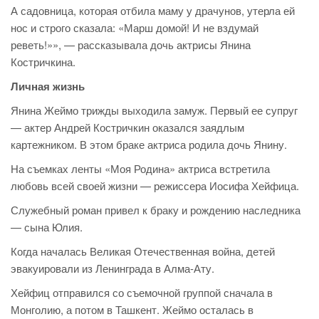
А садовница, которая отбила маму у драчунов, утерла ей
нос и строго сказала: «Марш домой! И не вздумай
реветь!»», — рассказывала дочь актрисы Янина
Костричкина.
Личная жизнь
Янина Жеймо трижды выходила замуж. Первый ее супруг
— актер Андрей Костричкин оказался заядлым
картежником. В этом браке актриса родила дочь Янину.
На съемках ленты «Моя Родина» актриса встретила
любовь всей своей жизни — режиссера Иосифа Хейфица.
Служебный роман привел к браку и рождению наследника
— сына Юлия.
Когда началась Великая Отечественная война, детей
эвакуировали из Ленинграда в Алма-Ату.
Хейфиц отправился со съемочной группой сначала в
Монголию, а потом в Ташкент. Жеймо осталась в