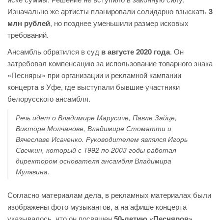
Изначально же артисты планировали солидарно взыскать
3
млн рублей
, но позднее уменьшили размер исковых
требований.
Ансамбль обратился в суд
в августе 2020 года
. Он
затребовал компенсацию за использование товарного знака
«Песняры» при организации и рекламной кампании
концерта в Уфе, где выступали бывшие участники
белорусского ансамбля.
Речь идет о Владимире Марусиче, Павле Зайце,
Викторе Молчанове, Владимире Стоматти и
Вячеславе Исаченко. Руководителем являлся Игорь
Свечкин, который с 1992 по 2003 годы работал
директором основателя ансамбля Владимира
Мулявина.
Согласно материалам дела, в рекламных материалах были
изображены фото музыкантов, а на афише концерта
указывалось, что он посвящен
50-летию «Песняров»
,