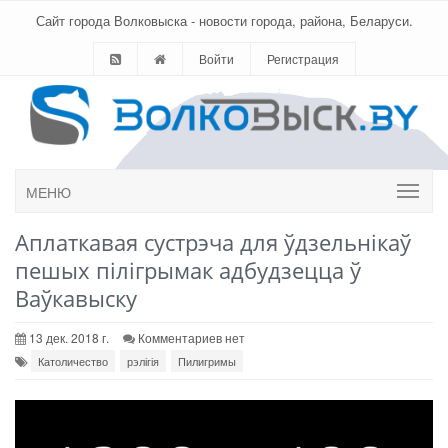
Сайт города Волковыска - новости города, района, Беларуси.
Войти
Регистрация
МЕНЮ
Аплаткавая сустрэча для ўдзельнікаў
пешых пілігрымак адбудзецца ў
Ваўкавыску
13 дек. 2018 г.
Комментариев нет
Католичество
рэлігія
Пилигримы