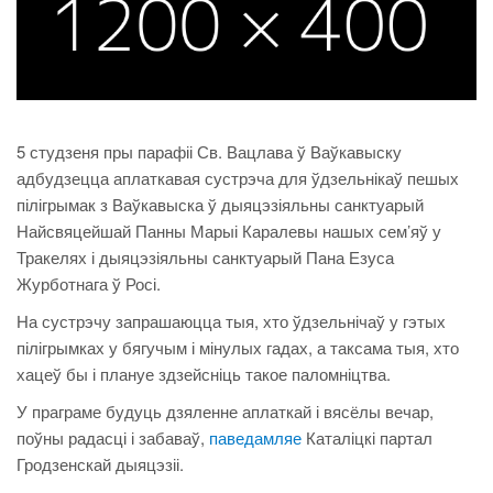
5 студзеня пры парафіі Св. Вацлава ў Ваўкавыску
адбудзецца аплаткавая сустрэча для ўдзельнікаў пешых
пілігрымак з Ваўкавыска ў дыяцэзіяльны санктуарый
Найсвяцейшай Панны Марыі Каралевы нашых сем’яў у
Тракелях і дыяцэзіяльны санктуарый Пана Езуса
Журботнага ў Росі.
На сустрэчу запрашаюцца тыя, хто ўдзельнічаў у гэтых
пілігрымках у бягучым і мінулых гадах, а таксама тыя, хто
хацеў бы і плануе здзейсніць такое паломніцтва.
У праграме будуць дзяленне аплаткай і вясёлы вечар,
поўны радасці і забаваў,
паведамляе
Каталіцкі партал
Гродзенскай дыяцэзіі.