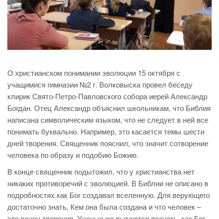
О христианском понимании эволюции 15 октября с
учащимися гимназии №2 г. Волковыска провел беседу
клирик Свято-Петро-Павловского собора иерей Александр
Богдан. Отец Александр объяснил школьникам, что Библия
написана символическим языком, что не следует в ней все
понимать буквально. Например, это касается темы шести
дней творения. Священник пояснил, что значит сотворение
человека по образу и подобию Божию.
В конце священник подытожил, что у христианства нет
никаких противоречий с эволюцией. В Библии не описано в
подробностях как Бог создавал вселенную. Для верующего
достаточно знать, Кем она была создана и что человек –
это венец творения. Ученые же пытаются познать, как Бог