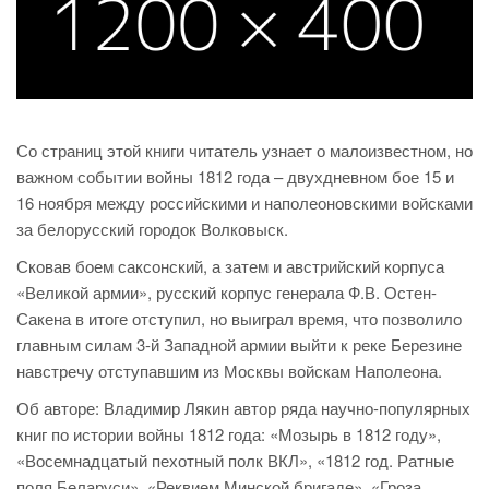
Со страниц этой книги читатель узнает о малоизвестном, но
важном событии войны 1812 года – двухдневном бое 15 и
16 ноября между российскими и наполеоновскими войсками
за белорусский городок Волковыск.
Сковав боем саксонский, а затем и австрийский корпуса
«Великой армии», русский корпус генерала Ф.В. Остен-
Сакена в итоге отступил, но выиграл время, что позволило
главным силам 3-й Западной армии выйти к реке Березине
навстречу отступавшим из Москвы войскам Наполеона.
Об авторе: Владимир Лякин автор ряда научно-популярных
книг по истории войны 1812 года: «Мозырь в 1812 году»,
«Восемнадцатый пехотный полк ВКЛ», «1812 год. Ратные
поля Беларуси», «Реквием Минской бригаде», «Гроза