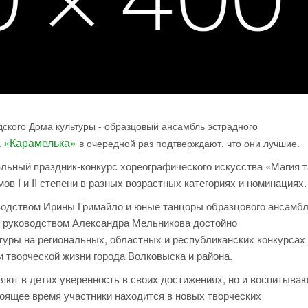
дского Дома культуры - образцовый ансамбль эстрадного
«Карамелька»
а
в очередной раз подтверждают, что они лучшие.
альный праздник-конкурс хореографического искусства «Магия т
в I и II степени в разных возрастных категориях и номинациях.
оводством Ирины Гримайло и юные танцоры образцового ансамб
д руководством Александра Мельникова достойно
уры на региональных, областных и республиканских конкурсах
 творческой жизни города Волковыска и района.
ют в детях уверенность в своих достижениях, но и воспитываю
оящее время участники находится в новых творческих