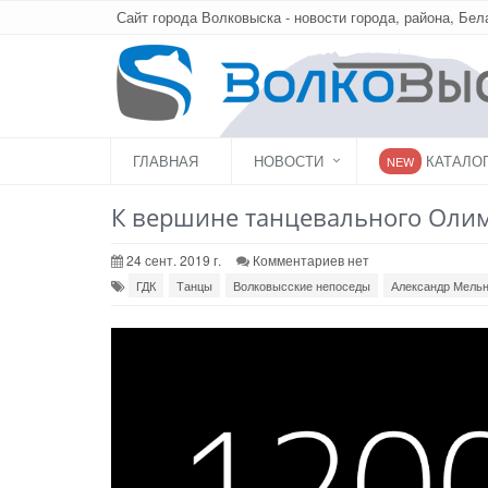
Сайт города Волковыска - новости города, района, Бел
ГЛАВНАЯ
НОВОСТИ
КАТАЛО
NEW
К вершине танцевального Оли
24 сент. 2019 г.
Комментариев нет
ГДК
Танцы
Волковысские непоседы
Александр Мель