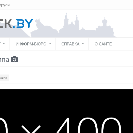
аруси.
Г
ИНФОРМ-БЮРО
СПРАВКА
О САЙТЕ
мпа
ников