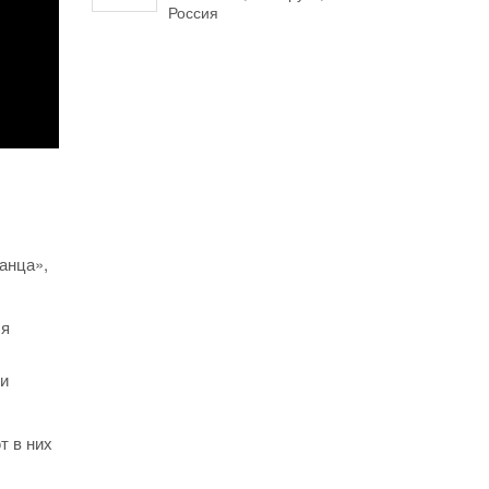
Россия
анца»,
ля
 и
т в них