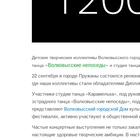
Детские творческие коллективы Волковысского горо
«Волковысские непоседы»
танца
и студия танц
22 сентября в городе Пружаны состоялся регион
где наши коллективы стали обладателями Дипломо
Участники студии танца «Карамелька», под рук
эстрадного танца «Волковысские непоседы», по
представляют
Волковысский городской Дом
культ
фестивалях, активно участвуют в общественной и
Частые концертные выступления не только закаля
настоящие здоровые творческие амбиции. В наст