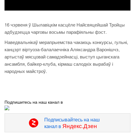
16 чэрвеня ў Шылавіцкім касцёле Найсвяцейшай Тройцы
адбудзецца чарговы восьмы парафіяльны фэст.
Наведвальнікаў мерапрыемства чакаюць конкурсы, гульні,
канцэрт віртуоза-балалаечніка Аляксандра Варонішчэ,
артыстаў мясцовай самадзейнасці, выступ цыганскага
ансамбля, байкер-клуба, кірмаш салодкіх вырабаў і
народных майстроў.
Подпишитесь на наш канал в
Подписывайтесь на наш
Яндекс.Дзен
канал в