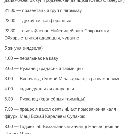
21.00 — прэзентацыя груп пілігрымаў
22.00 — духоўная канферэнцыя
22.30 — выстаўленне Найсвяцейшага Сакрамэнту,
Эўхарыстычная адарацыя, чуванне
5 жніўня (нядзеля)
1.00 — перапынак на каву
2.00 — Ружанец (радасныя таямніцы)
3.00 — Вяночак да Божай Міласэрнасці з разважаннямі
4.00 — індывідуальная адарацыя
6.30 — Ружанец (хвалебныя таямніцы)
7.30 — працэсія вакол святыні, акт прысвячэння каля
фігуры Маці Божай Каралевы Супакою
8.00 — Гадзінкі аб Беззаганным Зачацці Найсвяцейшай
Панны Марыі