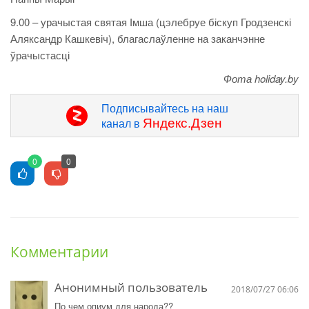
9.00 – урачыстая святая Імша (цэлебруе біскуп Гродзенскі
Аляксандр Кашкевіч), благаслаўленне на заканчэнне
ўрачыстасці
Фота holiday.by
Подписывайтесь на наш
Яндекс.Дзен
канал в
0
0
Комментарии
Анонимный пользователь
2018/07/27 06:06
По чем опиум для народа??