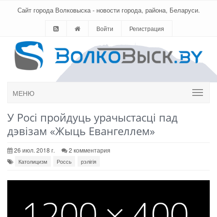
Сайт города Волковыска - новости города, района, Беларуси.
Войти
Регистрация
МЕНЮ
У Росі пройдуць урачыстасці пад
дэвізам «Жыць Евангеллем»
26 июл. 2018 г.
2 комментария
Католицизм
Россь
рэлігія