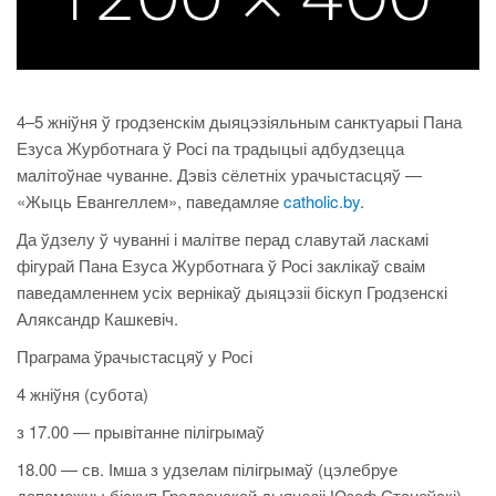
4–5 жніўня ў гродзенскім дыяцэзіяльным санктуарыі Пана
Езуса Журботнага ў Росі па традыцыі адбудзецца
малітоўнае чуванне. Дэвіз сёлетніх урачыстасцяў —
«Жыць Евангеллем», паведамляе
catholic.by
.
Да ўдзелу ў чуванні і малітве перад славутай ласкамі
фігурай Пана Езуса Журботнага ў Росі заклікаў сваім
паведамленнем усіх вернікаў дыяцэзіі біскуп Гродзенскі
Аляксандр Кашкевіч.
Праграма ўрачыстасцяў у Росі
4 жніўня (субота)
з 17.00 — прывітанне пілігрымаў
18.00 — св. Імша з удзелам пілігрымаў (цэлебруе
дапаможны біскуп Гродзенскай дыяцэзіі Юзаф Станеўскі)