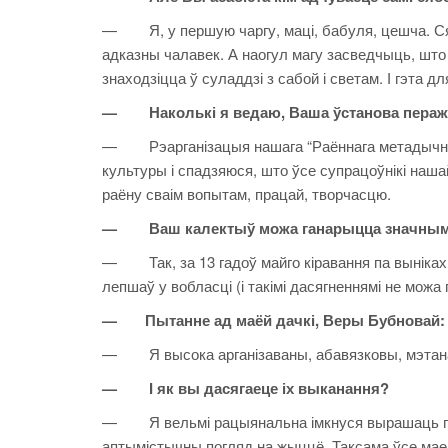
— Я, у першую чаргу, маці, бабуля, цешча. Ся
адказны чалавек. А наогул магу засведчыць, што
знаходзіцца ў суладдзі з сабой і светам. І гэта д
— Наколькі я ведаю, Ваша ўстанова пераж
— Рэарганізацыя нашага “Раённага метадычнага
культуры і спадзяюся, што ўсе супрацоўнікі на
раёну сваім вопытам, працай, творчасцю.
— Ваш калектыў можа ганарыцца значнымі
— Так, за 13 гадоў майго кіравання па выніках 
лепшаў у вобласці (і такімі дасягненнямі не можа
— Пытанне ад маёй дачкі, Веры Бубновай: 
— Я высока арганізаваны, абавязковы, мэтанакі
— І як вы дасягаеце іх выканання?
— Я вельмі рацыянальна імкнуся вырашаць пра
аптымістычны погляд на жыццё. Таксама ўсе мае