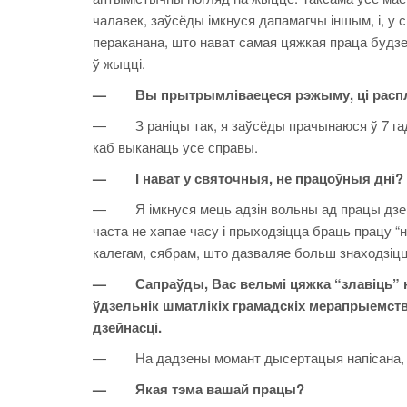
чалавек, заўсёды імкнуся дапамагчы іншым, і, у 
пераканана, што нават самая цяжкая праца будзе 
ў жыцці.
— Вы прытрымліваецеся рэжыму, ці распла
— З раніцы так, я заўсёды прачынаюся ў 7 гадз
каб выканаць усе справы.
— І нават у святочныя, не працоўныя дні?
— Я імкнуся мець адзін вольны ад працы дзень 
часта не хапае часу і прыходзіцца браць працу “н
калегам, сябрам, што дазваляе больш знаходзіц
— Сапраўды, Вас вельмі цяжка “злавіць” на
ўдзельнік шматлікіх грамадскіх мерапрыемства
дзейнасці.
— На дадзены момант дысертацыя напісана, был
— Якая тэма вашай працы?