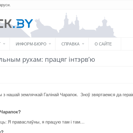
аруси.
Г
ИНФОРМ-БЮРО
СПРАВКА
О САЙТЕ
альным рухам: працяг інтэрв’ю
з нашай землячкай Галінай Чарапок. Зноў звяртаемся да гераі
 Чарапок?
: Я праваслаўны, я працую там і там…
е?