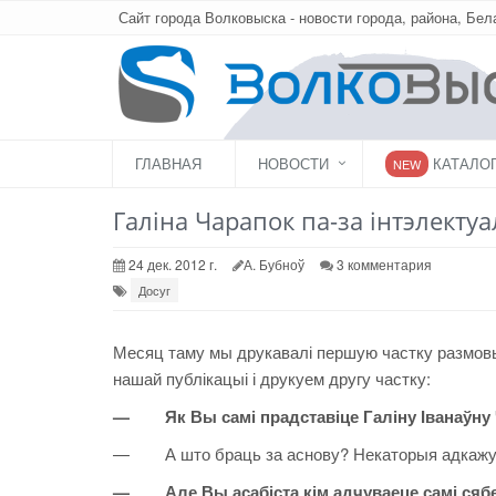
Сайт города Волковыска - новости города, района, Бел
ГЛАВНАЯ
НОВОСТИ
КАТАЛО
NEW
Галіна Чарапок па-за інтэлекту
24 дек. 2012 г.
А. Бубноў
3 комментария
Досуг
Месяц таму мы друкавалі першую частку размовы 
нашай публікацыі і друкуем другу частку:
— Як Вы самі прадставіце Галіну Іванаўну
— А што браць за аснову? Некаторыя адкажуць
— Але Вы асабіста кім адчуваеце самі сяб