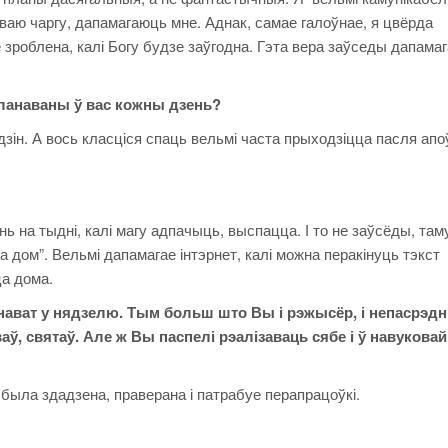
сваю чаргу, дапамагаюць мне. Аднак, самае галоўнае, я цвёрда
зроблена, калі Богу будзе заўгодна. Гэта вера заўседы дапама
наваны ў вас кожны дзень?
ін. А вось класціся спаць вельмі часта прыходзіцца пасля апо
на тыдні, калі магу адпачыць, выспацца. І то не заўсёды, там
а дом”. Вельмі дапамагае інтэрнет, калі можна перакінуць тэкст
ца дома.
ват у нядзелю. Тым больш што Вы і рэжысёр, і непасрэд
ў, святаў. Але ж Вы паспелі рэалізаваць сябе і ў навуковай
а здадзена, праверана і патрабуе перапрацоўкі.