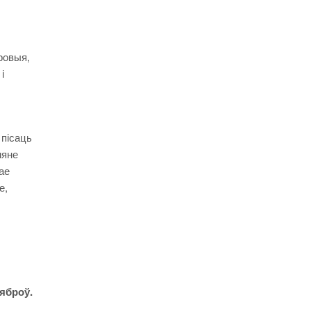
ровыя,
і
 пісаць
мяне
ае
е,
яброў.