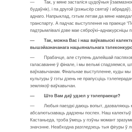
— Так, у мяне засталіся цудоўныя ўзаемазносін
будаўнік), і па другой (рэжысёр святаў і абрадаў
аднаго. Напрыклад, гэтым летам да мяне наведал
транспарту. А падчас выступлення на праекце “
падтрымлівалі дзве мае сяброўкі–аднакурсніцы па
— Так, можна Вас і наш ваўкавыскі калектыў
вышэйазначанага нацыянальнага тэлеконкур
— Прабачце, але ступень далейшай паспяховасц
галасаванне ў фінале, і мы вельмі спадзяемся, ш
ваўкавычанам. Фінальнае выступленне, куды мы п
культуры ў гэты дзень не прапусціць тэлеперадач
землякоў-ваўкавычан.
— Што Вам даў удзел у тэлепраекце?
— Любыя паездкі даюць вопыт, дазваляюць кал
абсалютызаваць дадзены поспех. Наш калектыў м
Кастаньеда, трэба ўмець у пэўны момант зразуме
значэнне. Неабходна разгледзець тыя фігуры ў лю