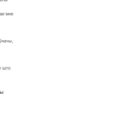
гае мне
ўначы,
у што
ны