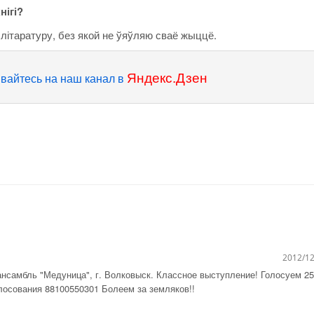
нігі?
ітаратуру, без якой не ўяўляю сваё жыццё.
Яндекс.Дзен
вайтесь на наш канал в
2012/12
ансамбль "Медуница", г. Волковыск. Классное выступление! Голосуем 25
олосования 88100550301 Болеем за земляков!!