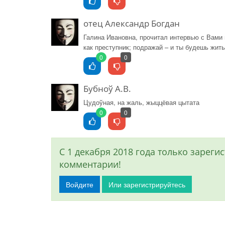
отец Александр Богдан
Галина Ивановна, прочитал интервью с Вами 
как преступник; подражай – и ты будешь жить
0
0
Бубноў А.В.
Цудоўная, на жаль, жыццёвая цытата
0
0
С 1 декабря 2018 года только зарег
комментарии!
Войдите
Или зарегистрируйтесь