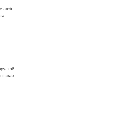
м адзін
ага
арускай
і сваіх