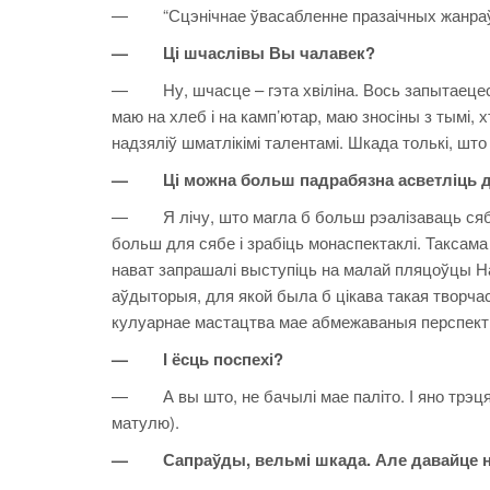
— “Сцэнічнае ўвасабленне празаічных жанраў 
— Ці шчаслівы Вы чалавек?
— Ну, шчасце – гэта хвіліна. Вось запытаецеся 
маю на хлеб і на камп’ютар, маю зносіны з тымі, 
надзяліў шматлікімі талентамі. Шкада толькі, што
— Ці можна больш падрабязна асветліць д
— Я лічу, што магла б больш рэалізаваць сябе 
больш для сябе і зрабіць монаспектаклі. Таксама
нават запрашалі выступіць на малай пляцоўцы На
аўдыторыя, для якой была б цікава такая творчас
кулуарнае мастацтва мае абмежаваныя перспекты
— І ёсць поспехі?
— А вы што, не бачылі мае паліто. І яно трэцяе
матулю).
— Сапраўды, вельмі шкада. Але давайце не 