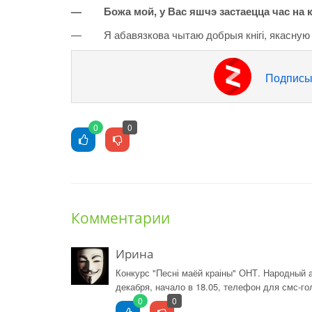
— Божа мой, у Вас яшчэ застаецца час на к
— Я абавязкова чытаю добрыя кнігі, якасную л
Подписы
0
0
Комментарии
Ирина
Конкурс "Песні маёй краіны" ОНТ. Народный 
декабря, начало в 18.05, телефон для смс-г
0
0