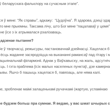
беларускага фальклору на сучасным этапе”.
ў мяне: “Як справы”, адкажу: “Цудоўна”. Я здарова, дзеці зда
хто мне прыемны. Таксама лічу, што Бог мяне “пацалаваў у цемя” 
 не ўсе з іх атрымалася рэалізаваць.
адзенае пытанне?
ў творчасці, режысуры, пастановачнай дзейнасці. Хацелася б
 ёсць жаданне засяродзіцца на выкананні рамансаў пад гітару і 
цыянальнай філармоніі. Аднак у Ваўкавыску, на жаль, адсутніч
ць. І гэта праблема ўсіх малых населеных пунктаў, дзе камерна
вы. Яшчэ б пашыць хацелася б, павязаць, але няма калі.
, зробленае маімі залаценькамі ручачкамі (жартую, успамінаю
будзем больш пра сумнае. Я ведаю, у вас шмат шчырых с