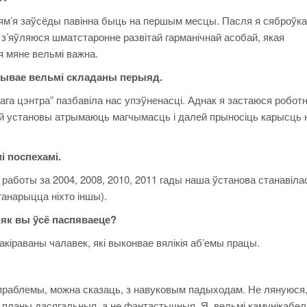
м’я заўсёды павінна быць на першым месцы. Пасля я сяброўка
 з’яўляюся шматстаронне развітай гарманічнай асобай, якая
ля мяне вельмі важна.
ывае вельмі складаны перыяд.
 цэнтра” пазбавіла нас упэўненасці. Аднак я застаюся роботн
шай установы атрымаюць магчымасць і далей прыносіць карысць
 поспехамі.
работы за 2004, 2008, 2010, 2011 гады наша ўстанова станавіла
 ганарыцца ніхто іншы).
як вы ўсё паспяваеце?
раваны чалавек, які выконвае вялікія аб’емы працы.
блемы, можна сказаць, з навуковым падыходам. Не лянуюся
 планы дасягальныя, а не фантастычныя. Я вельмі камунікабе