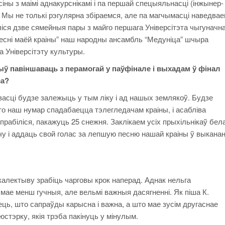
ы з маімі аднакурснікамі і па першай спецыяльнасці (інжынер-
). Мы не толькі рэгулярна збіраемся, але па магчымасці наведвае
іся дзве сямейныя пары з майго першага Універсітэта чыгуначн
Песні маёй краіны” наш народны ансамбль “Медуніца” шчыра
 Універсітэту культуры.
 павіншаваць з перамогай у паўфінале і выхадам ў фінал
са?
і будзе залежыць у тым ліку і ад нашых землякоў. Будзе
то наш нумар спадабаецца тэлегледачам краіны, і асабліва
рабіліся, пакажуць 25 снежня. Заклікаем усіх прыхільнікаў бел
у і аддаць свой голас за лепшую песню нашай краіны ў выкананн
ектыву зрабіць чарговы крок наперад. Аднак нельга
ае менш гучныя, але вельмі важныя дасягненні. Як піша К.
ць, што сапраўды карысна і важна, а што мае зусім другаснае
стэрку, якія трэба пакінуць у мінулым.