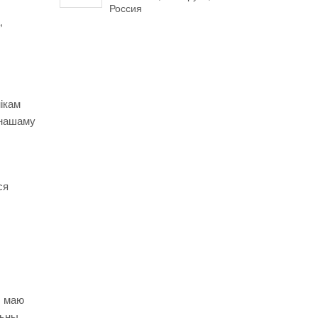
Россия
,
ікам
 нашаму
ся
, маю
льны