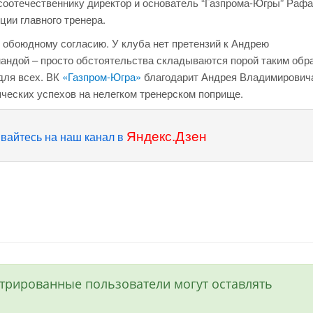
 соотечественнику директор и основатель “Газпрома-Югры” Раф
ции главного тренера.
о обоюдному согласию. У клуба нет претензий к Андрею
мандой – просто обстоятельства складываются порой таким обр
для всех. ВК
«Газпром-Югра»
благодарит Андрея Владимирович
яческих успехов на нелегком тренерском поприще.
Яндекс.Дзен
вайтесь на наш канал в
истрированные пользователи могут оставлять