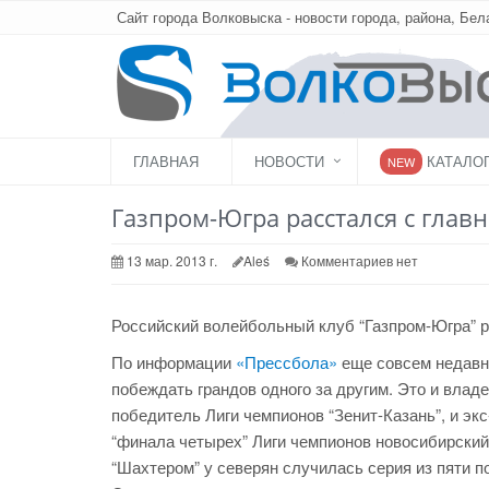
Сайт города Волковыска - новости города, района, Бел
ГЛАВНАЯ
НОВОСТИ
КАТАЛО
NEW
Газпром-Югра расстался с глав
13 мар. 2013 г.
Aleś
Комментариев нет
Российский волейбольный клуб “Газпром-Югра” 
По информации
«Прессбола»
еще совсем недавно
побеждать грандов одного за другим. Это и владе
победитель Лиги чемпионов “Зенит-Казань”, и эк
“финала четырех” Лиги чемпионов новосибирский
“Шахтером” у северян случилась серия из пяти по