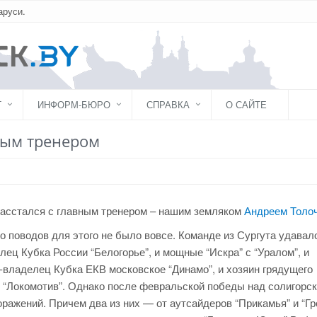
аруси.
Г
ИНФОРМ-БЮРО
СПРАВКА
О САЙТЕ
ным тренером
расстался с главным тренером – нашим земляком
Андреем Толо
 поводов для этого не было вовсе. Команде из Сургута удавал
лец Кубка России “Белогорье”, и мощные “Искра” с “Уралом”, и
с-владелец Кубка ЕКВ московское “Динамо”, и хозяин грядущего
 “Локомотив”. Однако после февральской победы над солигорс
ражений. Причем два из них — от аутсайдеров “Прикамья” и “Гро