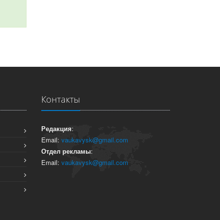
Контакты
Редакция
:
Email:
vaukavysk@gmail.com
Отдел рекламы
:
Email:
vaukavysk@gmail.com