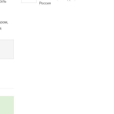
аэль
Россия
азом,
а