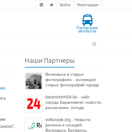
Войти
Регистрация
Расписание
автобусов
Наши Партнеры
Волковыск в старых
фотографиях - коллекция
старых фотографий города
чко
.
baranovichi24.by - сайт
ось
города Барановичи: новости,
расписание, погода
ким
volkovysk.org - Новости
региона и соседей:
зного”.
Волковыск, Беларусь,