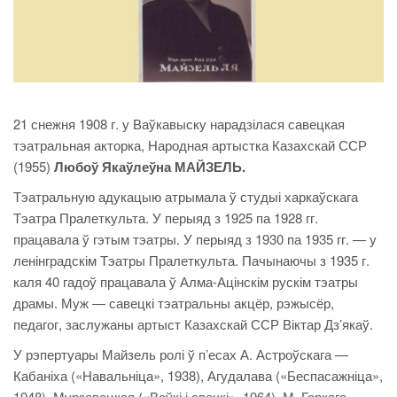
21 снежня 1908 г. у Ваўкавыску нарадзілася савецкая
тэатральная акторка, Народная артыстка Казахскай ССР
(1955)
Любоў Якаўлеўна МАЙЗЕЛЬ.
Тэатральную адукацыю атрымала ў студыі харкаўскага
Тэатра Пралеткульта. У перыяд з 1925 па 1928 гг.
працавала ў гэтым тэатры. У перыяд з 1930 па 1935 гг. — у
ленінградскім Тэатры Пралеткульта. Пачынаючы з 1935 г.
каля 40 гадоў працавала ў Алма-Ацінскім рускім тэатры
драмы. Муж — савецкі тэатральны акцёр, рэжысёр,
педагог, заслужаны артыст Казахскай ССР Віктар Дз’якаў.
У рэпертуары Майзель ролі ў п’есах А. Астроўскага —
Кабаніха («Навальніца», 1938), Агудалава («Беспасажніца»,
1948), Мурзавецкая («Ваўкі і авечкі», 1964), М. Горкага —