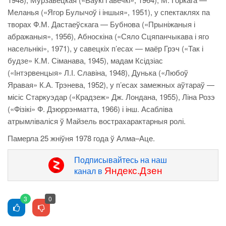
Меланья («Ягор Булычоў і іншыя», 1951), у спектаклях па
творах Ф.М. Дастаеўскага — Бубнова («Прыніжаныя і
абражаныя», 1956), Абноскіна («Сяло Сцяпанчыкава і яго
насельнікі», 1971), у савецкіх п’есах — маёр Грэч («Так і
будзе» К.М. Сіманава, 1945), мадам Ксідзіас
(«Інтэрвенцыя» Л.І. Славіна, 1948), Дунька («Любоў
Яравая» К.А. Трэнева, 1952), у п’есах замежных аўтараў —
місіс Старкуэдар («Крадзеж» Дж. Лондана, 1955), Ліна Розэ
(«Фізікі» Ф. Дзюррэнматта, 1966) і інш. Асабліва
атрымліваліся ў Майзель вострахарактарныя ролі.
Памерла 25 жніўня 1978 года ў Алма–Аце.
Подписывайтесь на наш
Яндекс.Дзен
канал в
3
0