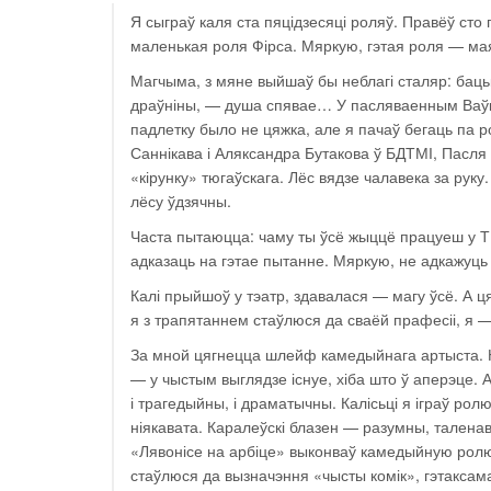
Я сыграў каля ста пяцідзесяці роляў. Правёў ст
маленькая роля Фірса. Мяркую, гэтая роля — ма
Магчыма, з мяне выйшаў бы неблагі сталяр: баць
драўніны, — душа спявае… У пасляваенным Ваўка
падлетку было не цяжка, але я пачаў бегаць па ро
Саннікава і Аляксандра Бутакова ў БДТМІ, Пасля
«кірунку» тюгаўскага. Лёс вядзе чалавека за рук
лёсу ўдзячны.
Часта пытаюцца: чаму ты ўсё жыццё працуеш у ТЮ
адказаць на гэтае пытанне. Мяркую, не адкажуць і
Калі прыйшоў у тэатр, здавалася — магу ўсё. А ц
я з трапятаннем стаўлюся да сваёй прафесіі, я 
За мной цягнецца шлейф камедыйнага артыста. Н
— у чыстым выглядзе існуе, хіба што ў аперэце. 
і трагедыйны, і драматычны. Калісьці я іграў рол
ніякавата. Каралеўскі блазен — разумны, талена
«Лявонісе на арбіце» выконваў камедыйную ролю,
стаўлюся да вызначэння «чысты комік», гэтаксам