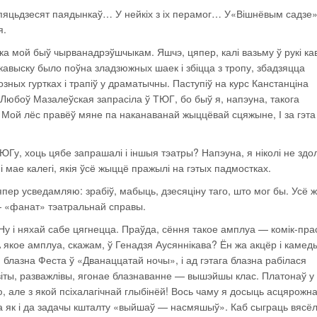
о пяцьдзесят паядынкаў… У нейкіх з іх перамог… У«Вішнёвым садзе»
я.
ка мой быў чырванадрэўшчыкам. Яшчэ, цяпер, калі вазьму ў рукі ка
выску было поўна зладзюжных шаек і збіцца з тропу, збадзяцца
зных гуртках і трапіў у драматычны. Паступіў на курс Канстанціна
 Любоў Мазалеўская запрасіла ў ТЮГ, бо быў я, напэуна, такога
у. Мой лёс правёў мяне па наканаванай жыццёвай сцяжыне, І за гэта
Гу, хоць цябе запрашалі і іншыя тэатры? Напэуна, я ніколі не зд
 мае калегі, якія ўсё жыццё пражылі на гэтых падмостках.
япер усведамляю: зрабіў, мабыць, дзесяціну таго, што мог бы. Усё 
— «фанат» тэатральнай справы.
у і няхай сабе цягнецца. Праўда, сёння такое амплуа — комік-пра
А якое амплуа, скажам, ў Генадзя Аусяннікава? Ён жа акцёр і камед
ю блазна Феста ў «Дванаццатай ночы», і ад гэтага блазна рабілася
віты, разважлівы, ягонае блазнаванне — вышэйшы клас. Платонаў у
 але з якой псіхалагічнай глыбінёй! Вось чаму я досыць асцярожн
а як і да задачы кшталту «выйшаў — насмяшыў». Каб сыграць вясёл