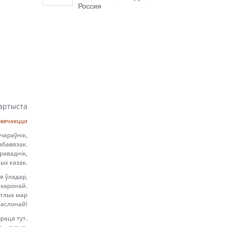
Россия
артыста
свячаецца
 чараўнік,
абавязак.
раваднік,
ных казак.
я ўладар,
каронай.
етлых мар
заслонай!
раца тут.