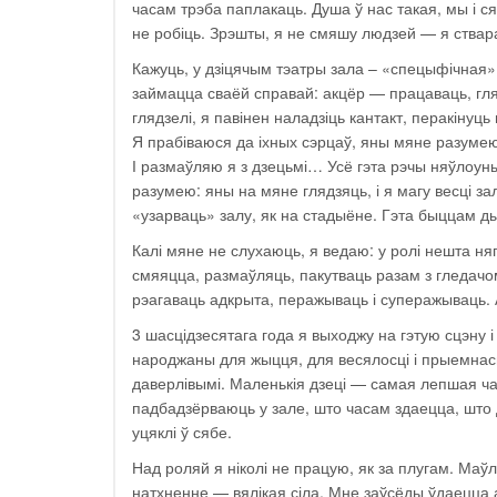
часам трэба паплакаць. Душа ў нас такая, мы і сяб
не робіць. Зрэшты, я не смяшу людзей — я ствар
Кажуць, у дзіцячым тэатры зала – «спецыфічная».
займацца сваёй справай: акцёр — працаваць, гля
глядзелі, я павінен наладзіць кантакт, перакінуц
Я прабіваюся да іхных сэрцаў, яны мяне разумею
І размаўляю я з дзецьмі… Усё гэта рэчы няўлоун
разумею: яны на мяне глядзяць, і я магу весці за
«узарваць» залу, як на стадыёне. Гэта быццам 
Калі мяне не слухаюць, я ведаю: у ролі нешта ня
смяяцца, размаўляць, пакутваць разам з гледач
рэагаваць адкрыта, перажываць і суперажываць. 
3 шасцідзесятага года я выходжу на гэтую сцэну 
народжаны для жыцця, для весялосці і прыемнасці,
даверлівымі. Маленькія дзеці — самая лепшая час
падбадзёрваюць у зале, што часам здаецца, што д
уцяклі ў сябе.
Над роляй я ніколі не працую, як за плугам. Маўл
натхненне — вялікая сіла. Мне заўсёды ўдаецца 