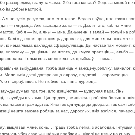
е развярэдзім, і залу таксама. Хіба гэга кепска? Хоць за мяжой ніхт
аю ім добры настрой.
 А я не зусім разумею, што гэта такое. Ведаю пэўна, што кожны па
дач — глядзець. Але гаспадар залы — я. Дзеля таго, каб на мяне
ь масток. Каб я — ім, а яны — мне. Дачыненні з залай — толькі на ро
ць. Калі з дзецьмі прыходзяць дарослыя, для мяне яны таксама як 
ыя, іх немагчыма дакладна сфармуляваць. Ды настае такі момант, к
лу, як захачу — да цішыні, да шэпта, да «муха праляціць», альбо —
дырыжорства. Толькі вось спецыяльных прыёмаў — няма.
правільна выбудавана, трэба змяніць мізансцэну,рэпліку, маналог, 
ом. Маленькія дзеці давяраюцца адразу, падлеткі — саромеюцца
Але я спраўляюся. Не люблю, калі яны дурэюць.
і заўжды думаю пра тое, што дзяцінства — цудоўная пара. Яны
 і заусёды шчырыя. Цяпер дзеці змяніліся: зрабіліся больш тонкімі
тка нашага грамадства. Яны так цягнуцца да добрага, так самі сяб
зеці нешта важнае робяць за нас, дарослых, якія азліліся, пачарсц
яў, выцягвай мяне, конь… Іграць трэба лёгка, з асалодай. Інтуіцыя і
адсунуць убок свае жыццёвыя праблемы: ніколі не цягну на сцэну