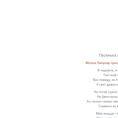
Песенька 
Міхасю Пятрову пры
Я чараўнік, я
Такі мой 
Вас павяду, як п
У свет дзівос
На гэтай сцэне 
Не ўвенчаны 
Ах, колькі самых св
Схавана за 
Маё жыццё і п