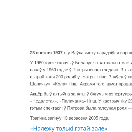
23 снежня 1937 г
. у Ваўкавыску нарадзіўся народ
У 1960 годзе скончыў Беларускі тэатральна-мастац
пачаў у 1960 годзе ў Тэатры юнага гледача. З ты
сыграў каля 200 роляў у тэатры і кіно. Зняўся ў
Шапачку», «Кола» і інш. Акрамя таго, шмат працав
Акцёр быў актыўна заняты ў бягучым рэпертуары 
«Недалетак», «Палачанка» і інш. У кастрычніку 2
гэтым спектаклі ў Пятрова была галоўная роля 
Трагічна загінуў 13 верасеня 2005 года.
«Належу толькі гэтай зале»