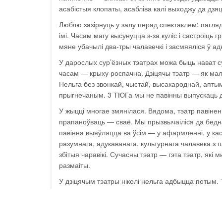
асабістыя клопаты, асабліва калі выходжу да дзяц
Люблю зазірнуць у залу перад спектаклем: пагляд
імі. Часам магу высунуцца з-за куліс і састроіць 
мяне убачылі два-тры чалавечкі і засмяяліся ў ад
У дарослых сур’ёзных тэатрах можа быць нават су
часам — крыху роспачна. Дзіцячы тэатр — як ма
Нельга без звонкай, чыстай, высакароднай, аптым
прыгнечаным. 3 ТЮГа мы не павінны выпускаць д
У жыцці многае змянілася. Вядома, тэатр павіне
прапаноўваць — сваё. Мы прызвычаіліся да бедна
павінна выяўляцца ва ўсім — у афармленні, у ка
разумнага, адукаванага, культурнага чалавека з п
збітыя чаравікі. Сучасны тэатр — гэта тэатр, які
размаіты.
У дзіцячым тэатры ніколі нельга адбыцца потым. То