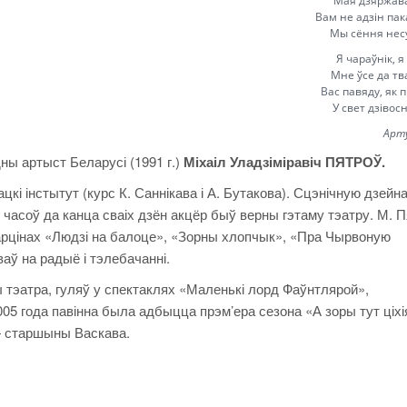
Мая дзяржава
Вам не адзін па
Мы сёння нес
Я чараўнік, я
Мне ўсе да тва
Вас павяду, як п
У свет дзівос
Арту
ны артыст Беларусі (1991 г.)
Міхаіл Уладзіміравіч ПЯТРОЎ.
кі інстытут (курс К. Саннікава і А. Бутакова). Сцэнічную дзейн
х часоў да канца сваіх дзён акцёр быў верны гэтаму тэатру. М. 
 карцінах «Людзі на балоце», «Зорны хлопчык», «Пра Чырвоную
аў на радыё і тэлебачанні.
тэатра, гуляў у спектаклях «Маленькі лорд Фаўнтлярой»,
005 года павінна была адбыцца прэм’ера сезона «А зоры тут ціхі
— старшыны Васкава.