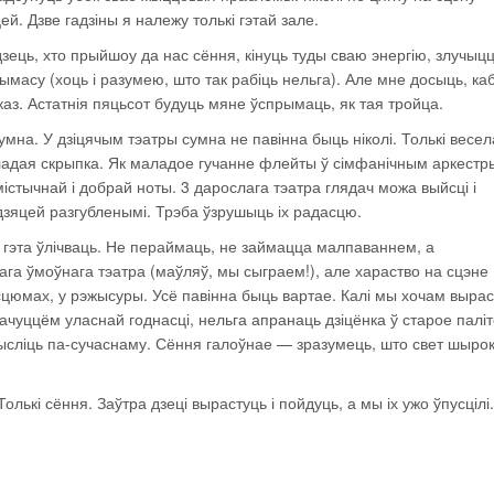
ей. Дзве гадзіны я належу толькі гэтай зале.
зець, хто прыйшоу да нас сёння, кінуць туды сваю энергію, злучыцц
грымасу (хоць і разумею, што так рабіць нельга). Але мне досыць, ка
каз. Астатнія пяцьсот будуць мяне ўспрымаць, як тая тройца.
мна. У дзіцячым тэатры сумна не павінна быць ніколі. Толькі весел
ладая скрыпка. Як маладое гучанне флейты ў сімфанічным аркестр
істычнай і добрай ноты. 3 дарослага тэатра глядач можа выйсці і
зяцей разгубленымі. Трэба ўзрушыць іх радасцю.
н гэта ўлічваць. Не пераймаць, не займацца малпаваннем, а
га ўмоўнага тэатра (маўляў, мы сыграем!), але хараство на сцэне
сцюмах, у рэжысуры. Усё павінна быць вартае. Калі мы хочам вырас
ачуццём уласнай годнасці, нельга апранаць дзіцёнка ў старое паліт
 мысліць па-сучаснаму. Сёння галоўнае — зразумець, што свет шырокі
лькі сёння. Заўтра дзеці вырастуць і пойдуць, а мы іх ужо ўпусцілі.