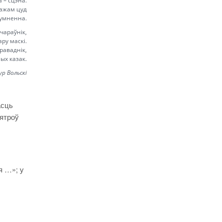
 – сцэна.
кажам цуд
умненна.
 чараўнік,
ру маскі.
раваднік,
ных казак.
р Вольскі
асць
Пятроў
я …»; у