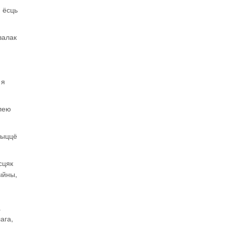
 ёсць
валак
 я
олею
жыццё
сцяк
ыйны,
а
ага,