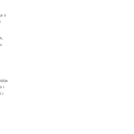
а з
б
а,
ы.
ціць
о і
 і