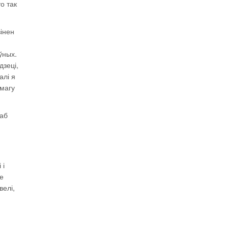
о так
вінен
ўных.
дзеці,
алі я
 магу
каб
 і
е
велі,