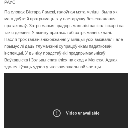
РАУС.
Па словах Віктара Ламекі, галоўная мэта міліцыі была як
мага даўжэй пратрымаць іх у пастарунку без складання
пратаколаў. Затрыманыя прадпрымальнікі напісалі скаргі на
такія дзеянні. У выніку пратакол аб затрыманні склалі.
Пасля трох гадзін знаходжання ў міліцыі ўсіх вызвалілі, але
прымусілі даць тлумачэнні супрацоўнікам падатковай
інспекцыі. У выніку прадстаўнікі прадпрымальнікаў
Ваўкавыска і Зэльвы спазніліся на сход у Менску. Аднак
здолелі ўзяць удзел у яго завяршальнай частцы.