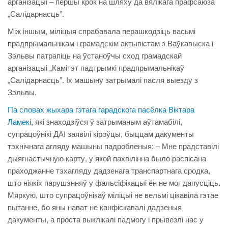
арганізацыі – першы крок на шляху да вялікага прафсаюза
„Салідарнасць”.
Між іншым, міліцыя спрабавала перашкодзіць васьмі
прадпрымальнікам і грамадскім актывістам з Ваўкавыска і
Зэльвы патрапіць на ўстаноўчы сход грамадскай
арганізацыі „Камітэт падтрымкі прадпрымальнікаў
„Салідарнасць”. Іх машыну затрымалі пасля выезду з
Зэльвы.
Па словах жыхара гэтага гарадскога пасёлка Віктара
Ламекі
, які знаходзіўся ў затрыманым аўтамабілі,
супрацоўнікі ДАІ заявілі кіроўцы, быццам дакументы
тэхнічнага агляду машыны падробленыя: – Мне прадставілі
дыягнастычную карту, у якой пахвілінна было распісана
праходжанне тэхагляду дадзенага транспартнага сродка,
што ніякіх парушэнняў у фальсіфікацыі ён не мог дапусціць.
Мяркую, што супрацоўнікаў міліцыі не вельмі цікавіла гэтае
пытанне, бо яны нават не канфіскавалі дадзеныя
дакументы, а проста выклікалі падмогу і прывезлі нас у