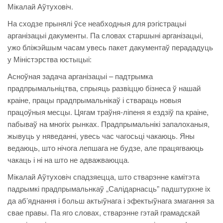
Мікалай Аўтуховіч.
На сходзе прынялі ўсе неабходныя для рэгістрацыі
арганізацыі дакументы. Па словах старшыні арганізацыі,
ужо бліжэйшым часам увесь пакет дакументаў перададуць
у Міністэрства юстыцыі:
Асноўная задача арганізацыі – падтрымка
прадпрымальніцтва, спрыяць развіццю бізнеса ў нашай
краіне, працы прадпрымальнікаў і ствараць новыя
працоўныя месцы. Цягам траўня-ліпеня я ездзіў па краіне,
пабываў на многіх рынках. Прадпрымальнікі запалоханыя,
жывуць у няведанні, увесь час чагосьці чакаюць. Яны
ведаюць, што нічога лепшага не будзе, але працягваюць
чакаць і ні на што не адважваюцца.
Мікалай Аўтуховіч спадзяецца, што стварэнне камітэта
падрымкі прадпрымальнкаў „Салідарнасць” падштурхне іх
да аб’яднання і больш актыўнага і эфектыўнага змагання за
свае правы. Па яго словах, стварэнне гэтай грамадскай