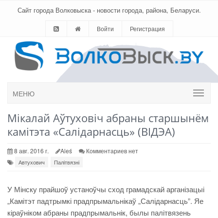
Сайт города Волковыска - новости города, района, Беларуси.
Войти
Регистрация
МЕНЮ
Мікалай Аўтуховіч абраны старшынём
камітэта «Салідарнасць» (ВІДЭА)
8 авг. 2016 г.
Aleś
Комментариев нет
Автухович
Палітвязні
У Мінску прайшоў устаноўчы сход грамадскай арганізацыі
„Камітэт падтрымкі прадпрымальнікаў „Салідарнасць”. Яе
кіраўніком абраны прадпрымальнік, былы палітвязень