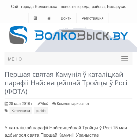
Сайт города Волковыска - новости города, района, Беларуси.
Войти
Регистрация
МЕНЮ
Першая святая Камунія ў каталіцкай
парафіі Найсвяцейшай Тройцы ў Росі
(ФОТА)
28 мая 2016 г.
Aleś
Комментариев нет
Католицизм
рэлігія
У каталіцкай парафіі Найсвяцейшай Тройцы ў Росі 15 мая
адбылося свята Першай Камуніі. Урачыстае