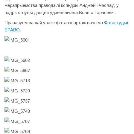
мерапрыемства праводзілі ксяндзы Анджэй і Чэслаў,
у
падрыхтоўцы дзяцей ўдзельнічала Вольга Тарасевіч.
Прапануем вашай увазе фотаоэпартаж вачыма
Фотастудыі
БРАВО
.