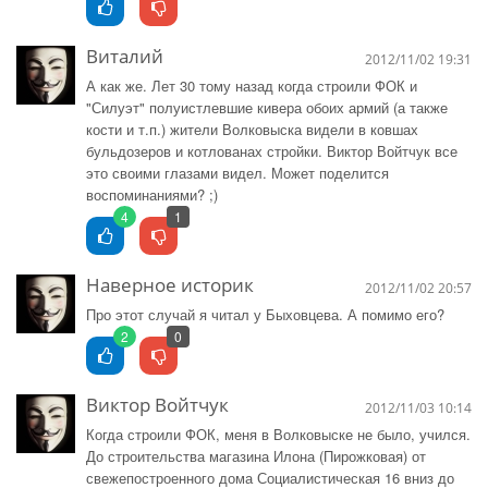
Виталий
2012/11/02 19:31
А как же. Лет 30 тому назад когда строили ФОК и
"Силуэт" полуистлевшие кивера обоих армий (а также
кости и т.п.) жители Волковыска видели в ковшах
бульдозеров и котлованах стройки. Виктор Войтчук все
это своими глазами видел. Может поделится
воспоминаниями? ;)
4
1
Наверное историк
2012/11/02 20:57
Про этот случай я читал у Быховцева. А помимо его?
2
0
Виктор Войтчук
2012/11/03 10:14
Когда строили ФОК, меня в Волковыске не было, учился.
До строительства магазина Илона (Пирожковая) от
свежепостроенного дома Социалистическая 16 вниз до