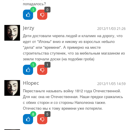
попадалось?
1
0
Jerzy
2012/11/03 21:26
Дети достовали черепа людей и клалиих на дорогу, что
идет от "Илоны" вниз и никому из взрослых небыло
"дела" или "времени". А примерно на месте
строительства ступенек, что за мебельным магазином из
земли торчали доски (на подобии гроба)
1
1
Hlopec
2012/11/05 14:59
Перестаньте называть войну 1812 года Отечественной.
Для нас она не Отечественная. Наши предки сражались
с обеих сторон и со стороны Наполеона также.
Отечество мы к тому времени уже потеряли.
8
5