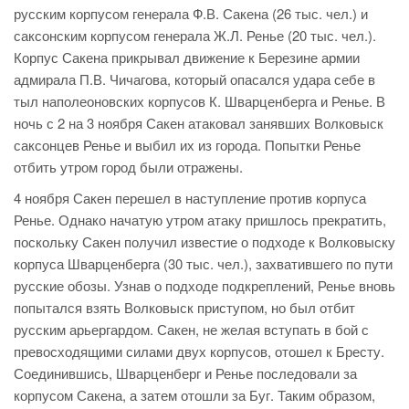
русским корпусом генерала Ф.В. Сакена (26 тыс. чел.) и
саксонским корпусом генерала Ж.Л. Ренье (20 тыс. чел.).
Корпус Сакена прикрывал движение к Березине армии
адмирала П.В. Чичагова, который опасался удара себе в
тыл наполеоновских корпусов К. Шварценберга и Ренье. В
ночь с 2 на 3 ноября Сакен атаковал занявших Волковыск
саксонцев Ренье и выбил их из города. Попытки Ренье
отбить утром город были отражены.
4 ноября Сакен перешел в наступление против корпуса
Ренье. Однако начатую утром атаку пришлось прекратить,
поскольку Сакен получил известие о подходе к Волковыску
корпуса Шварценберга (30 тыс. чел.), захватившего по пути
русские обозы. Узнав о подходе подкреплений, Ренье вновь
попытался взять Волковыск приступом, но был отбит
русским арьергардом. Сакен, не желая вступать в бой с
превосходящими силами двух корпусов, отошел к Бресту.
Соединившись, Шварценберг и Ренье последовали за
корпусом Сакена, а затем отошли за Буг. Таким образом,