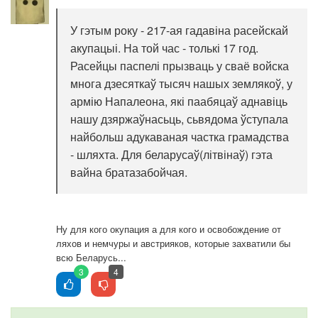
У гэтым року - 217-ая гадавіна расейскай
акупацыі. На той час - толькі 17 год.
Расейцы паспелі прызваць у сваё войска
многа дзесяткаў тысяч нашых землякоў, у
армію Напалеона, які паабяцаў аднавіць
нашу дзяржаўнасьць, сьвядома ўступала
найбольш адукаваная частка грамадства
- шляхта. Для беларусаў(літвінаў) гэта
вайна братазабойчая.
Ну для кого окупация а для кого и освобождение от
ляхов и немчуры и австрияков, которые захватили бы
всю Беларусь...
3
4