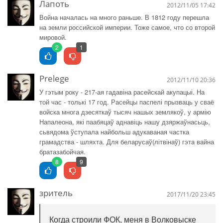
Лапоть
2012/11/05 17:42
Война началась на много раньше. В 1812 году перешла
на земли российской империи. Тоже самое, что со второй
мировой.
2
1
Prelege
2012/11/10 20:36
У гэтым року - 217-ая гадавіна расейскай акупацыі. На
той час - толькі 17 год. Расейцы паспелі прызваць у сваё
войска многа дзесяткаў тысяч нашых землякоў, у армію
Напалеона, які паабяцаў аднавіць нашу дзяржаўнасьць,
сьвядома ўступала найбольш адукаваная частка
грамадства - шляхта. Для беларусаў(літвінаў) гэта вайна
братазабойчая.
8
9
зритель
2017/11/20 23:45
Когда строили ФОК, меня в Волковыске