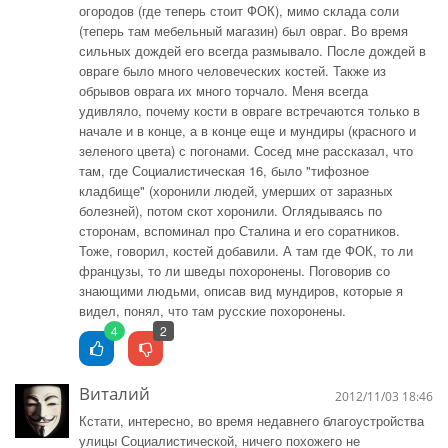
огородов (где теперь стоит ФОК), мимо склада соли
(теперь там мебельный магазин) был овраг. Во время
сильных дождей его всегда размывало. После дождей в
овраге было много человеческих костей. Также из
обрывов оврага их много торчало. Меня всегда
удивляло, почему кости в овраге встречаются только в
начале и в конце, а в конце еще и мундиры (красного и
зеленого цвета) с погонами. Сосед мне рассказал, что
там, где Социалистическая 16, было "тифозное
кладбище" (хоронили людей, умерших от заразных
болезней), потом скот хоронили. Оглядываясь по
сторонам, вспоминал про Сталина и его соратников.
Тоже, говорил, костей добавили. А там где ФОК, то ли
французы, то ли шведы похоронены. Поговорив со
знающими людьми, описав вид мундиров, которые я
видел, понял, что там русские похоронены.
4
2
Виталий
2012/11/03 18:46
Кстати, интересно, во время недавнего благоустройства
улицы Социалистической, ничего похожего не