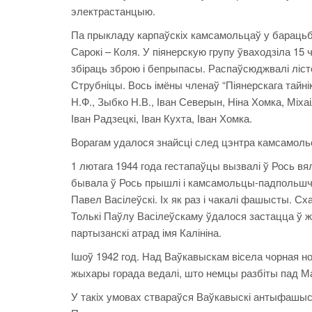
электрастанцыю.
Па прыкладу карпаўскіх камсамольцаў у барацьбу
Сарокі – Коля. У піянерскую групу ўваходзіла 15
збіраць зброю і бепрыпасы. Распаўсюджвалі лісто
Струбніцы. Вось імёны членаў “Піянерскага тайні
Н.Ф., Зыбко Н.В., Іван Северын, Ніна Хомка, Міхаі
Іван Радзецкі, Іван Кухта, Іван Хомка.
Ворагам удалося знайсці след цэнтра камсамоль
1 лютага 1944 года гестапаўцы вызвалі ў Рось вялі
бывала ў Рось прышлі і камсамольцы-падпольшчык
Павел Васілеўскі. Іх як раз і чакалі фашысты. Схапі
Толькі Паўлу Васілеўскаму ўдалося застацца ў 
партызанскі атрад імя Калініна.
Ішоў 1942 год. Над Ваўкавыскам вісела чорная н
жыхары горада ведалі, што немцы разбіты пад М
У такіх умовах ствараўся Ваўкавыскі антыфашысц