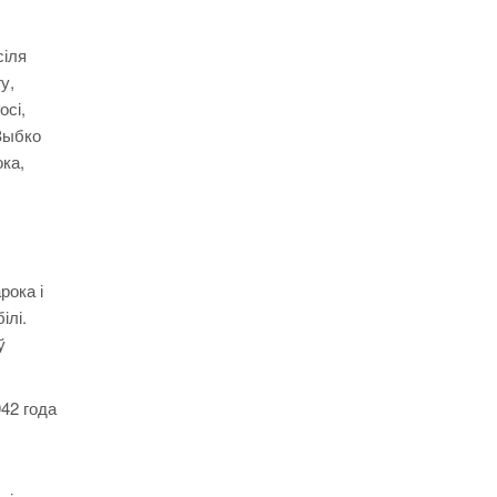
сіля
у,
осі,
 Зыбко
ока,
рока і
ілі.
ў
42 года