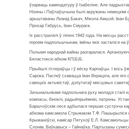
ўзарваць камендатуру ў Ізабеліне. Але падрыхтав
Нізяны і Паўлаўшчына былі акружаны нямецкімі с
арыштаваны Леанід Бакач, Мікола Амшэй, Іван Буря
Прохар Габрусь, Іван Смурага.
Іх расстралялі ў ліпені 1942 года. На месцы расс
героям-падпольшчыкам, імёны якіх засталіся на ў
Полымя народнай вайны разгаралася. Арганізуюч
Беластокскі абком КП(Б)Б.
Прыйшлі гітлераўцы і ў вёску Карпаўцы. І вось ў
Сарока. Паспеў схавацца Іван Вераціла, але яго с
савецкіх актывістаў, дэпутатаў мясцовых савета
Зачынальнікамі падпольнага руху моладзі сталі ка
компасы, біноклі, радыёпрыёмнікі, патроны. Уст
Баршчэўскім лесе адбылася першая сустрэча кар
абкома камсамола Стрыжаком Т.Ф. Пашырыліся сув
Крыжаноўскі, камісар Пятухоў Е.Л. Камсамольцы д
Слонім, Ваўкавыск – Гайнаўка. Партызаны сумес