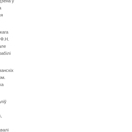
дзена ў
а
ля
кага
 Ф.Н.
але
абілі
занскіх
ом.
ка
ліў
,
валі