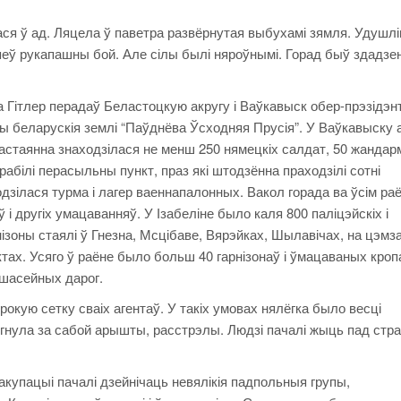
ася ў ад. Ляцела ў паветра развёрнутая выбухамі зямля. Удушл
іпеў рукапашны бой. Але сілы былі няроўнымі. Горад быў здадзе
да Гітлер перадаў Беластоцкую акругу і Ваўкавыск обер-прэзідэн
ы беларускія землі “Паўднёва Ўсходняя Прусія”. У Ваўкавыску 
пастаянна знаходзілася не менш 250 нямецкіх салдат, 50 жандар
абілі перасыльны пункт, праз які штодзённа праходзілі сотні
зілася турма і лагер ваеннапалонных. Вакол горада ва ўсім ра
і другіх умацаванняў. У Ізабеліне было каля 800 паліцэйскіх і
зоны стаялі ў Гнезна, Мсцібаве, Вярэйках, Шылавічах, на цэмз
нктах. Усяго ў раёне было больш 40 гарнізонаў і ўмацаваных кроп
 шасейных дарог.
окую сетку сваіх агентаў. У такіх умовах нялёгка было весці
нула за сабой арышты, расстрэлы. Людзі пачалі жыць пад стр
акупацыі пачалі дзейнічаць невялікія падпольныя групы,