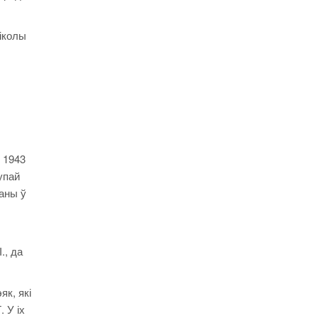
іколы
 1943
упай
ваны ў
., да
як, які
 У іх