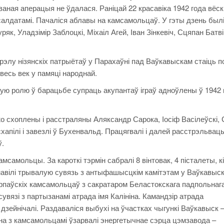
аная аперацыя не ўдалася. Раніцай 22 красавіка 1942 года вёск
алдатамі. Пачаліся аблавы на камсамольцаў. У гэты дзень был
к, Уладзімір Заблоцкі, Міхаіл Агей, Іван Зінкевіч, Сцяпан Батві
трэлу нізянскіх патрыётаў у Парахаўні пад Ваўкавыскам стаіць п
весь век у памяці народнай.
ую ролю ў барацьбе супраць акупантаў іграў адноўлены ў 1942 
жо схоплены і расстраляны Аляксандр Сарока, Іосіф Васілеўскі,
хапілі і завезлі ў Бухенвальд. Працягвалі і далей расстрэльвац
ў.
мсамольцы. За кароткі тэрмін сабралі 8 вінтовак, 4 пісталеты, к
анавілі трывалую сувязь з антыфашысцкім камітэтам у Ваўкавыск
паўскіх камсамольцаў з сакратаром Беластокскага падпольнаг
язі з партызанамі атрада імя Калініна. Камандзір атрада
зейнічалі. Раздаваліся выбухі на ўчастках чыгункі Ваўкавыск 
на з камсамольцамі ўзарвалі энергетычнае сэрца цэмзавода –