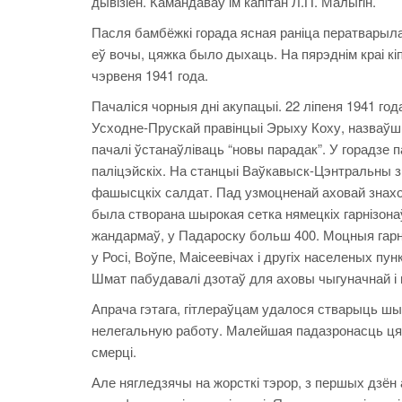
дывізіён. Камандаваў ім капітан Л.П. Малыгін.
Пасля бамбёжкі горада ясная раніца ператварыл
еў вочы, цяжка было дыхаць. На пярэднім краі к
чэрвеня 1941 года.
Пачаліся чорныя дні акупацыі. 22 ліпеня 1941 го
Усходне-Прускай правінцыі Эрыху Коху, назваўш
пачалі ўстанаўліваць “новы парадак”. У горадзе 
паліцэйскіх. На станцыі Ваўкавыск-Цэнтральны зр
фашысцкіх салдат. Пад узмоцненай аховай знаход
была створана шырокая сетка нямецкіх гарнізонаў 
жандармаў, у Падароску больш 400. Моцныя гарні
у Росі, Воўпе, Маісеевічах і другіх населеных пу
Шмат пабудавалі дзотаў для аховы чыгуначнай і
Апрача гэтага, гітлераўцам удалося стварыць шыр
нелегальную работу. Малейшая падазронасць цяг
смерці.
Але нягледзячы на жорсткі тэрор, з першых дзён 