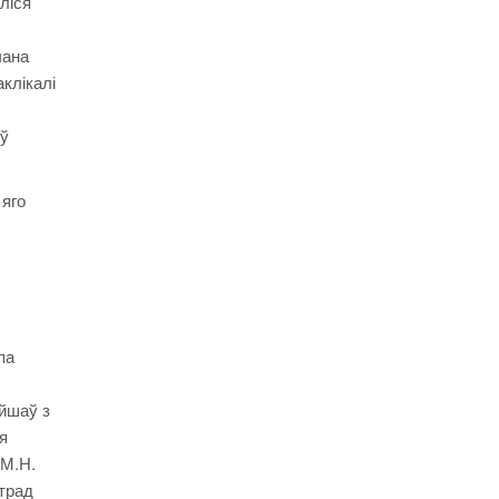
ліся
чана
клікалі
 ў
 яго
па
ыйшаў з
я
 М.Н.
атрад