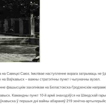
 на Савецкі Саюз. Імклівае наступленне ворага затрымаць не ў
 на Ваўкавыск – важны стратэгічны пункт і чыгуначны вузел.
ўленне фашысцкім захопнікам на Беластокска-Гродзенскім напрамк
авыск. Камандны пункт 10-й арміі знаходзіўся на Шведскай гары
аўкавыска ў першыя дні вайны абараняў 219 зенітна-артылерыйс