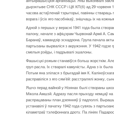
антыфашысцкія арганізацыі. Яны выконвалі заклі
дырэктыве СНК СССР і ЦК КП(б) ад 29 чэрвеня 194
часова астаўленай тэрыторыі, павінны ствараць
ворага і ўсіх яго пасобнікаў, знішчаць іх на кожн
Адной з першых у верасні 1941 года была створ
палону, начале з афіцэрам Чырвонай Арміі А. Само
Баранаў, камандзір эскадрона. Група пачала акты
партызаны вырваліся з акружэння. У 1942 годзе г
смелыя рэйды, і падрывалі эшалоны.
Фашысцкі рэжым станавіўся больш жорсткім. Але
груп расла. Іх стваралі камуністы. Адна з іх был
Потым яна злілася з брыгадай імя К. Каліноўска
расправіліся з яго сям’ёй: расстралялі жонку, сы
Яшчэ перад вайной у Нізянах былі створаны школь
Мікола Амшэй. Адразу пасля прыходу немцаў на
распрацаваны план дзеянняў ў падполлі. Вырашыл
устанавілі ў пачатку 1942 года сувязь з партызан
кіламетраў тэлефоннага дроту. Па лініях Падарос