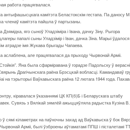
ная работа працягвалася.
га антыфашысцкага камітэта Беластокскім гестапа. Па даносу М
ка членаў камітэта пайшла ў партызаны.
Дзямідка, яго сыноў Уладзіміра і Івана, дачку Зіну. Рыгора
лагеры папалі сыны Уладзімір і Іван, дачка Зіна. Марыі ўдалося
ім атрадзе імя Жукава брыгады Чапаева.
 аслаблена, але працягвалася да прыходу Чырвонай Арміі.
Стойкія”. Яна была сфарміравана ў горадзе Падольску ў верасні
 Свярынь Драгічынскага раёна Брэсцкай вобласці. Камандаваў гр
 баі на тэрыторыі Ваўкавыскага раёна 12 лютага 1944 года. Паха
энтру, кіравалася ўказаннямі ЦК КП(б)Б і Беларускага штабу
лавек. Сувязь з Вялікай зямлёй ажыццяўляла радыстка Кузіна В.І
 ў сямі кіламетрах на паўночны захад ад Ваўкавыска ў бок Вярэ
 Чырвонай Арміі, былі ўзброены аўтаматамі ППШ і пісталетамі ТТ.