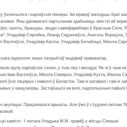
 ўключыліся і карпаўскія піянеры. Імі кіраваў малодшы брат ва
 чалавек. Яны дапамагалі партызанам здабываць звесткі аб вораг
ўкі, газеты, брашуры, зводкі савінфармбюро ў Красным Сяле, Р
ка”: Уладзімір Сяргейка, Леанід Сядзенеўскі, Анатоль Вераціла,
л Васілеўскі, Уладзімір Касіла, Уладзімір Белабоцкі, Мікола Сар
скага падполля: юных патрыётаў выдаваў правакатар.
кую групу карпаўскіх сялян, у тым ліку і моладзі. Як ні ў чым не
і Іван Васілеўскі, Мікола Севярын, Уладзімір Кухта, Мікола Са
лі ўсіх пяцярых і павезлі ў Беласток. Там іх катавалі і там іх заб
жывых у канцлагеры. Застаўшыся на волі, падпольшчыкі пайшлі 
оч акупацыі. Працягваліся арышты. Але ўжо ў студзені-лютым 19
асквой.
кі камітэт. 1 лютага Уладыка М.М. правёў у вёсцы Севашкі