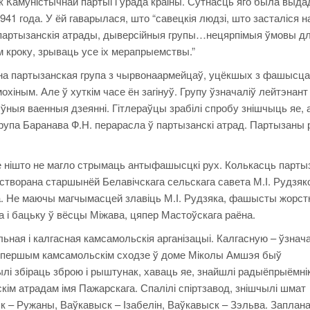
к Камуністычнай партыі і ўрада краіны. Сутнасць яго была выда
1 года. У ёй гаварылася, што “савецкія людзі, што засталіся н
 партызанскія атрады, дыверсійныя групы…нецярпімыя ўмовы д
ым кроку, зрываць усе іх мерапрыемствы.”
ана партызанская група з чырвонаармейцаў, уцёкшых з фашысца
хіным. Але ў хуткім часе ён загінуў. Групу ўзначаліў лейтэнант
ўныя ваенныя дзеянні. Гітлераўцы зрабілі спробу знішчыць яе, 
рупа Баранава Ф.Н. перарасла ў партызанскі атрад. Партызаны р
 нішто не магло стрымаць антыфашысцкі рух. Колькасць парты
а створана старшынёй Белавічскага сельскага савета М.І. Рудзяк
га. Не маючы магчымасцей злавіць М.І. Рудзяка, фашысты жорст
на і бацьку ў вёсцы Міжава, цяпер Мастоўскага раёна.
ная і калгасная камсамольскія арганізацыі. Калгасную – ўзнача
 першым камсамольскім сходзе ў доме Міколы Амшэя быў
і збіраць зброю і рыштунак, хаваць яе, знайшлі радыёпрыёмнік
скім атрадам імя Пажарскага. Спалілі спіртзавод, знішчылі шмат
к – Ружаны, Ваўкавыск – Ізабелін, Ваўкавыск – Зэльва. Заплана