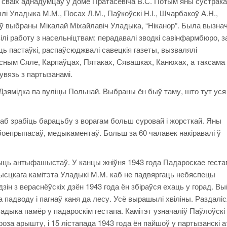
сваіх аднадумцаў у доме Пратасевіча В.С. Потым яны сустрака
лі Уладыка М.М., Посах Л.М., Паўкоўскі Н.І., Шчарбакоў А.Н.,
ў выбраны Мікалай Міхайлавіч Уладыка, “Ніканор”. Была вызна
ілі работу з насельніцтвам: перадавалі зводкі савінфармбюро, за
ць пастаўкі, распаўсюджвалі савецкія газеты, вызвалялі
асным Сяле, Карпаўцах, Пятаках, Сявашках, Канюхах, а таксама
увязь з партызанамі.
зямідка па вуліцы Польнай. Выбраны ён быў таму, што тут уся
каб зрабіць барацьбу з ворагам больш суровай і жорсткай. Яны
 боепрыпасаў, медыкаментаў. Больш за 60 чалавек накіравалі ў
чыць антыфашыстаў. У канцы жніўня 1943 года Падароскае геста
ысцкага камітэта Уладыкі М.М. каб не падвяргаць небяспецы
зін з вераснёўскіх дзён 1943 года ён збіраўся ехаць у горад. В
а падводу і пагнаў каня да лесу. Усё вырашылі хвіліны. Раздаліс
ладыка памёр у падароскім гестапа. Камітэт узначаліў Паўлоўскі
гроза арышту, і 15 лістапада 1943 года ён пайшоў у партызанскі 