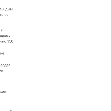
івы дым
ны 27
ту
адразу
маў, 150
ёне
аводзе,
ак.
ахам