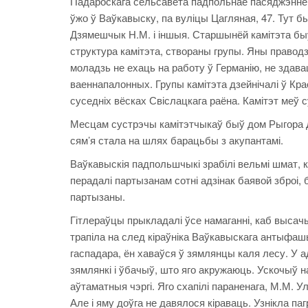
Падароскага сельсавета падпольнае пасяджэнне 
ўжо ў Ваўкавыску, па вуліцы Цагляная, 47. Тут бы
Дзямешчык Н.М. і іншыя. Старшынёй камітэта бы
структура камітэта, створаны групы. Яны праводз
моладзь не ехаць на работу ў Германію, не здава
ваеннапалонных. Групы камітэта дзейнічалі ў Кр
суседніх вёсках Свіслацкага раёна. Камітэт меў с
Месцам сустрэчы камітэтчыкаў быў дом Рыгора Д
сям’я стала на шлях барацьбы з акупантамі.
Ваўкавыскія падпольшчыкі зрабілі вельмі шмат, 
перадалі партызанам сотні адзінак баявой зброі,
партызаны.
Гітлераўцы прыкладалі ўсе намаганні, каб выса
трапіла на след кіраўніка Ваўкавыскага антыфаш
гаспадара, ён хаваўся ў зямлянцы каля лесу. У ад
зямлянкі і ўбачыў, што яго акружаюць. Ускочыў н
аўтаматныя чэргі. Яго схапілі параненага, М.М. У
Але і яму доўга не давялося кіраваць. Узнікла па