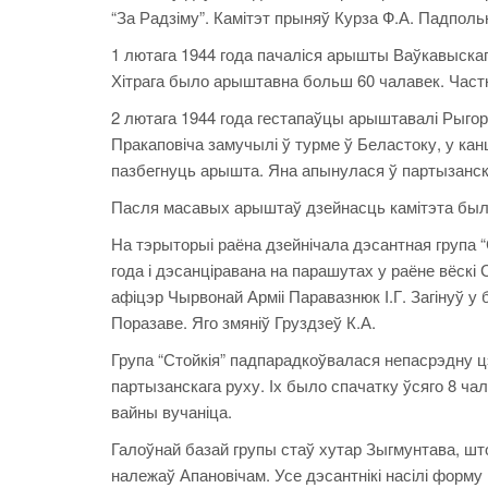
“За Радзіму”. Камітэт прыняў Курза Ф.А. Падполь
1 лютага 1944 года пачаліся арышты Ваўкавыска
Хітрага было арыштавна больш 60 чалавек. Част
2 лютага 1944 года гестапаўцы арыштавалі Рыгора 
Пракаповіча замучылі ў турме ў Беластоку, у канц
пазбегнуць арышта. Яна апынулася ў партызанск
Пасля масавых арыштаў дзейнасць камітэта была
На тэрыторыі раёна дзейнічала дэсантная група “
года і дэсанціравана на парашутах у раёне вёскі
афіцэр Чырвонай Арміі Паравазнюк І.Г. Загінуў у
Поразаве. Яго змяніў Груздзеў К.А.
Група “Стойкія” падпарадкоўвалася непасрэдну ц
партызанскага руху. Іх было спачатку ўсяго 8 ча
вайны вучаніца.
Галоўнай базай групы стаў хутар Зыгмунтава, што
належаў Апановічам. Усе дэсантнікі насілі форму