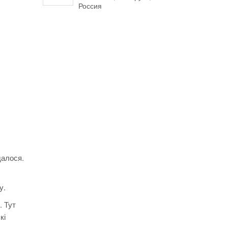
Россия
далося.
у.
. Тут
кі