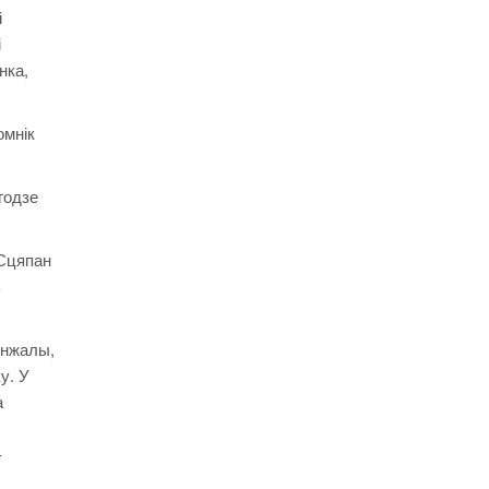
і
і
нка,
омнік
годзе
 Сцяпан
ь
інжалы,
у. У
а
–