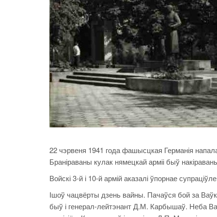
22 чэрвеня 1941 года фашысцкая Германія напала
Браніраваны кулак нямецкай арміі быў накіраваны
Войскі 3-й і 10-й армій аказалі ўпорнае супраці
Ішоў чацвёрты дзень вайны. Пачаўся бой за Ваўк
быў і генерал-лейтэнант Д.М. Карбышаў. Неба В