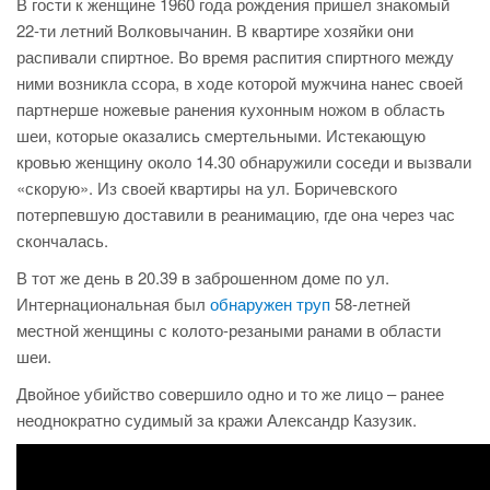
В гости к женщине 1960 года рождения пришел знакомый
22-ти летний Волковычанин. В квартире хозяйки они
распивали спиртное. Во время распития спиртного между
ними возникла ссора, в ходе которой мужчина нанес своей
партнерше ножевые ранения кухонным ножом в область
шеи, которые оказались смертельными. Истекающую
кровью женщину около 14.30 обнаружили соседи и вызвали
«скорую». Из своей квартиры на ул. Боричевского
потерпевшую доставили в реанимацию, где она через час
скончалась.
В тот же день в 20.39 в заброшенном доме по ул.
Интернациональная был
обнаружен труп
58-летней
местной женщины с колото-резаными ранами в области
шеи.
Двойное убийство совершило одно и то же лицо – ранее
неоднократно судимый за кражи Александр Казузик.