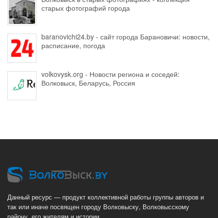
старых фотографий города
baranovichi24.by - сайт города Барановичи: новости,
расписание, погода
volkovysk.org - Новости региона и соседей:
Волковыск, Беларусь, Россия
Данный ресурс — продукт коллективной работы группы авторов и
так или иначе посвящен городу Волковыску, Волковысскому
району, его жителям и истории.