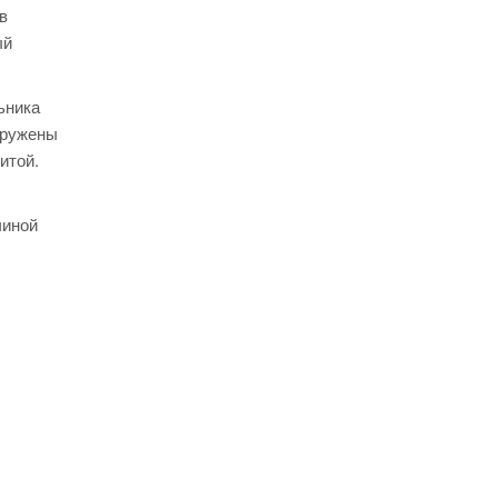
в
ый
ьника
аружены
итой.
чиной