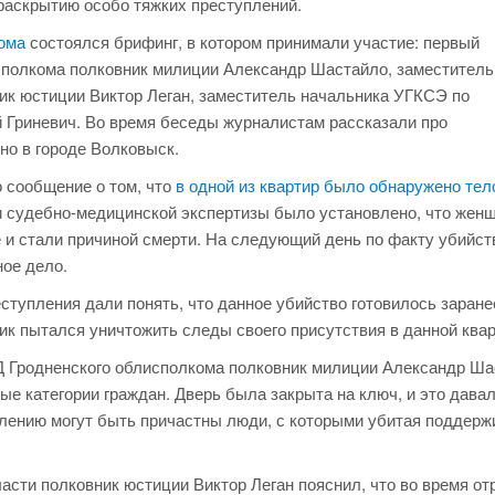
 раскрытию особо тяжких преступлений.
ома
состоялся брифинг, в котором принимали участие: первый
сполкома полковник милиции Александр Шастайло, заместитель
ик юстиции Виктор Леган, заместитель начальника УГКСЭ по
 Гриневич. Во время беседы журналистам рассказали про
но в городе Волковыск.
 сообщение о том, что
в одной из квартир было обнаружено тел
и судебно-медицинской экспертизы было установлено, что жен
и стали причиной смерти. На следующий день по факту убийст
ое дело.
ступления дали понять, что данное убийство готовилось заране
ик пытался уничтожить следы своего присутствия в данной квар
Д Гродненского облисполкома полковник милиции Александр Ша
ые категории граждан. Дверь была закрыта на ключ, и это дава
плению могут быть причастны люди, с которыми убитая поддерж
асти полковник юстиции Виктор Леган пояснил, что во время от