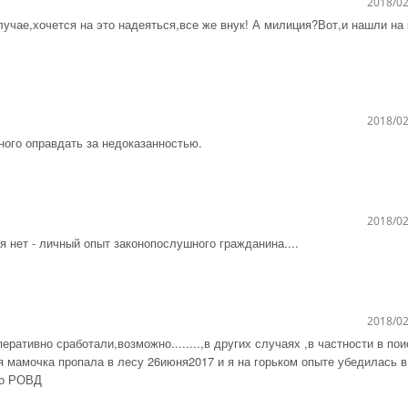
2018/02
учае,хочется на это надеяться,все же внук! А милиция?Вот,и нашли на 
2018/02
вного оправдать за недоказанностью.
2018/02
 нет - личный опыт законопослушного гражданина....
2018/02
ративно сработали,возможно........,в других случаях ,в частности в пои
я мамочка пропала в лесу 26июня2017 и я на горьком опыте убедилась в
ого РОВД