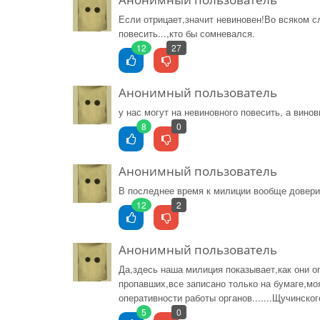
Если отрицает,значит невиновен!Во всяком сл
повесить...,кто бы сомневался.
12
27
Анонимный пользователь
у нас могут на невиновного повесить, а вино
8
0
Анонимный пользователь
В последнее время к милиции вообще доверия
12
2
Анонимный пользователь
Да,здесь наша милиция показывает,как они опе
пропавших,все записано только на бумаге,мо
оперативности работы органов.......Щучинск
5
0