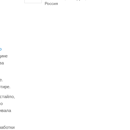
Россия
о
щине
ва
е.
тире.
стайло,
ло
ивала
работки