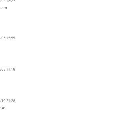
/02 18:27
кого
/06 15:55
/08 11:18
/10 21:28
ске