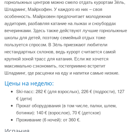
горнолыжных центров можно смело отдать курортам Зёль,
Шладминг, Майрхофен. У каждого из них – своя
особенность. Майрховен предпочитает молодежная
аудитория, разбавляя катание на лыжах и сноубордах
вечеринками. Здесь также действуют лучшие горнолыжные
школы для детей, поэтому семейный отдых тоже
пользуется спросом. В Зёль приезжают любители
нестандартных склонов, ведь курорт считается самой
крупной зоной трасс для катания. Если же хочется
максимально сэкономить, гостеприимно встретит
Шладминг, где расценки на еду и напитки самые низкие.
Цены на неделю:
Ski-пасс: 282 € (для взрослых), 226 € (подрости), 127
€ (дети)
Прокат оборудования (в том числе, палки, шлем,
ботинки): 140 € (взрослое), 70 € (детское)
Проживание (6 ночей):
от 360 €
.
Испания