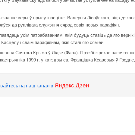
ызнанне веры ў прысутнасці кс. Валерыя Лісоўскага, віцэ-дэкан
язаўся да руплівага служэння сярод сваіх новых парафіян.
ядаць усім патрабаванням, якія будуць ставіць да яго вернікі, 
асцёлу і сваім парафіянам, якія сталі яго сям’ёй.
ышэння Святога Крыжа ў Лідзе (Фара). Прэзбітэрскае пасвячэнн
 кастрычніка 1999 г. у катэдры св. Францішка Ксаверыя ў Гродне,
Яндекс.Дзен
вайтесь на наш канал в