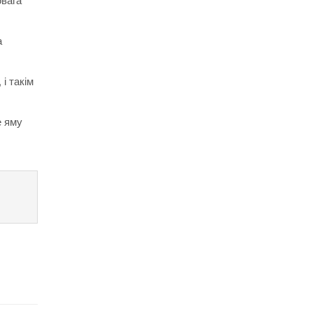
а
і такім
е яму