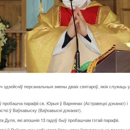
іч здзейсніў персанальныя змены дваіх святароў, якія служаць у
пробашча парафіі св. Юрыя ў Варнянах (Астравецкі дэканат) і
сткі ў Ваўкавыску (Ваўкавыскі дэканат).
га Дуля, які апошнія 13 гадоў быў пробашчам гэтай парафіі.
сткі ў Ваўкавыску адбылося ўрачыстае ўступленне на пасаду н