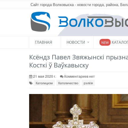
Сайт города Волковыска - новости города, района, Бел
ГЛАВНАЯ
НОВОСТИ
КАТАЛО
NEW
Ксёндз Павел Звяжынскі прызна
Косткі ў Ваўкавыску
21 мая 2020 г.
Комментариев нет
Католицизм
Католичество
рэлігія