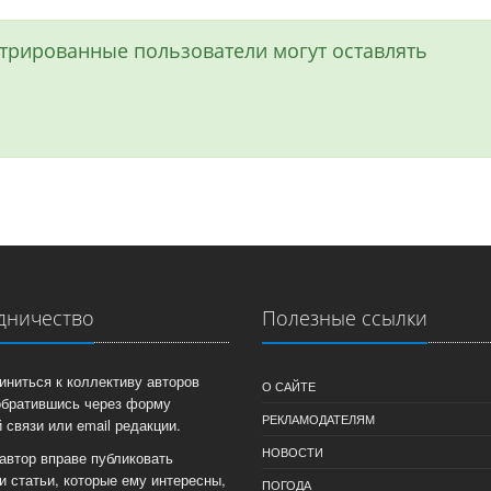
истрированные пользователи могут оставлять
дничество
Полезные ссылки
иниться к коллективу авторов
О САЙТЕ
обратившись через форму
РЕКЛАМОДАТЕЛЯМ
 связи или email редакции.
НОВОСТИ
автор вправе публиковать
и статьи, которые ему интересны,
ПОГОДА