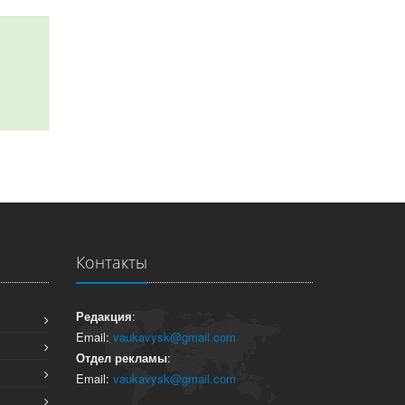
Контакты
Редакция
:
Email:
vaukavysk@gmail.com
Отдел рекламы
:
Email:
vaukavysk@gmail.com