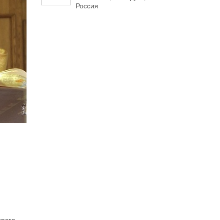
Россия
овага