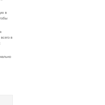
их в
чтобы
я
 всего в
к
циально