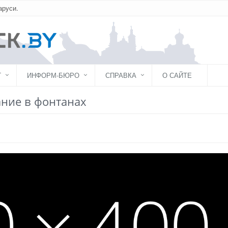
аруси.
Г
ИНФОРМ-БЮРО
СПРАВКА
О САЙТЕ
ание в фонтанах