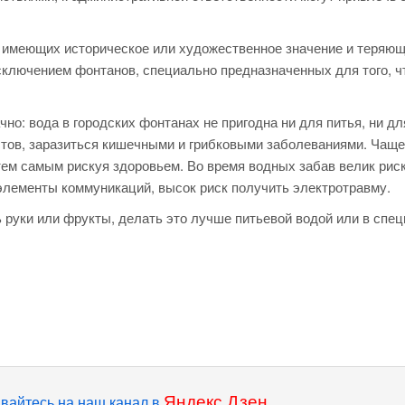
х, имеющих историческое или художественное значение и теряющ
исключением фонтанов, специально предназначенных для того, 
чно: вода в городских фонтанах не пригодна ни для питья, ни дл
стов, заразиться кишечными и грибковыми заболеваниями. Чаще
тем самым рискуя здоровьем. Во время водных забав велик рис
 элементы коммуникаций, высок риск получить электротравму.
ь руки или фрукты, делать это лучше питьевой водой или в спе
Яндекс.Дзен
вайтесь на наш канал в