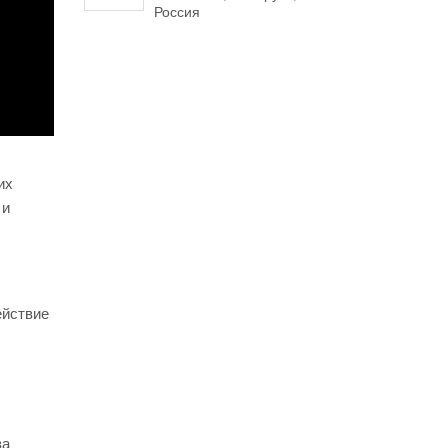
Россия
их
 и
ействие
за