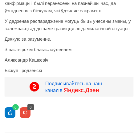
канфірмацыі, былі перанесены на пазнейшы час, да
ўзгаднення з біскупам, які ўдзяляе сакрамэнт.
У дадзенае распараджэнне могуць быць унесены змены, у
залежнасці ад дынамікі развіцця эпідэміялагічнай сітуацыі.
Дзякую за разуменне.
З пастырскім благаслаўленнем
Aляксандр Кашкевіч
Біскуп Гродзенскі
Подписывайтесь на наш
Яндекс.Дзен
канал в
0
0