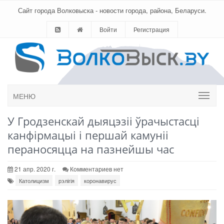
Сайт города Волковыска - новости города, района, Беларуси.
Войти
Регистрация
МЕНЮ
У Гродзенскай дыяцэзіі ўрачыстасці
канфірмацыі і першай камуніі
пераносяцца на пазнейшы час
21 апр. 2020 г.
Комментариев нет
Католицизм
рэлігія
коронавирус