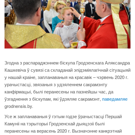
Згодна з распараджэннем біскупа Гродзенскага Аляксандра
Кашкевіча ў сувязі са складанай эпідэміялагічнай сітуацыяй
у нашай краіне, запланаваныя на красавік – чэрвень 2020 г.
урачыстасці, звязаныя з удзяленнем сакрамэнту
канфірмацыі, былі перанесены на пазнейшы час, да
ўзгаднення з біскупам, які ўдзяляе сакрамэнт,
паведамляе
grodnensis.by.
Усе ж запланаваныя ў гэтым годзе ўрачыстасці Першай
Камуніі на тэрыторыі Гродзенскай дыяцэзіі былі
перанесены на верасень 2020 г. Вызначэнне канкрэтнай