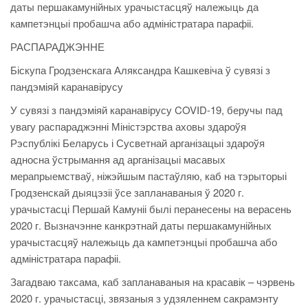
даты першакамунійных урачыстасцяў належыць да
кампетэнцыі пробашча або адміністратара парафіі.
РАСПАРАДЖЭННЕ
Біскупа Гродзенскага Аляксандра Кашкевіча ў сувязі з
пандэміяй каранавірусу
У сувязі з пандэміяй каранавірусу COVID-19, беручы пад
увагу распараджэнні Міністэрства аховы здароўя
Рэспублікі Беларусь і Сусветнай арганізацыі здароўя
адносна ўстрымання ад арганізацыі масавых
мерапрыемстваў, ніжэйшым пастаўляю, каб на тэрыторыі
Гродзенскай дыяцэзіі ўсе запланаваныя ў 2020 г.
урачыстасці Першай Камуніі былі перанесены на верасень
2020 г. Вызначэнне канкрэтнай даты першакамунійных
урачыстасцяў належыць да кампетэнцыі пробашча або
адміністратара парафіі.
Загадваю таксама, каб запланаваныя на красавік – чэрвень
2020 г. урачыстасці, звязаныя з удзяленнем сакрамэнту