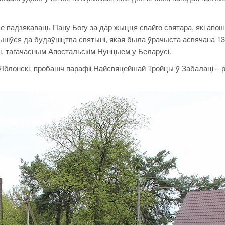
е падзякаваць Пану Богу за дар жыцця свайго святара, які апош
ніўся да будаўніцтва святыні, якая была ўрачыста асвячана 13
і, тагачасным Апостальскім Нунцыем у Беларусі.
к Яблонскі, пробашч парафіі Найсвяцейшай Тройцы ў Забалаці – 