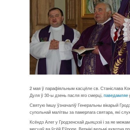
2 мая ў парафіяльным касцёле св. Станіслава Кос
Дуля ў 30-ы дзень пасля яго смерці,
паведамляе
Святую Імшу ўзначаліў Генеральны вікарый Гродзе
супольнай малітвы за памерлага святара, які слу
Ксёндз Алег у Гродзенскай дыяцэзіі і за яе межа
месцаў ва ўсёй Еўропе. Вернікі вельмі ахвотна пр