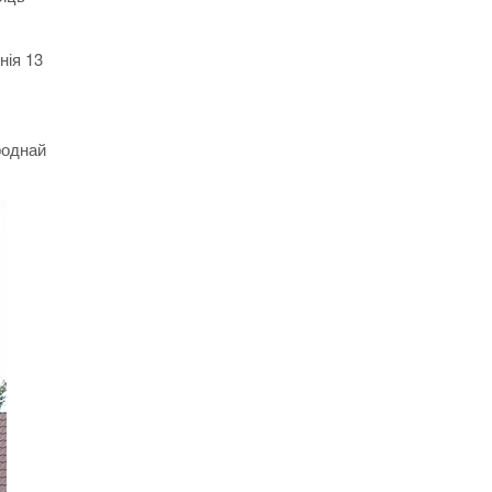
нія 13
роднай