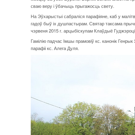
сваю веру і ўбачыць прыгажосць свету.
На Эўхарыстыі сабраліся парафіяне, каб у малітв
гадоў быў іх душпастырам. Святар таксама прычы
чэрвеня 2015 г. арцыбіскупам Клаўдыё Гуджэроці
Гамілію падчас Імшы прамовіў кс. канонік Генры
парафіі кс. Алега Дуля.