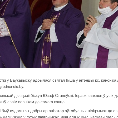
ткі ў Ваўкавыску адбылася святая Імша ў інтэнцыі кс. каноніка
grodnensis.by.
нскай дыяцэзіі біскуп Юзаф Станеўскі. Іерарх заахвоціў усіх д
жыў сваім вернікам да самага канца.
мі быў вядомы як добры арганізатар аўтобусных пілігрымак да с
ымалі ўдзел у гэтых пілігрымках, якія для іх былі нагодай паглы