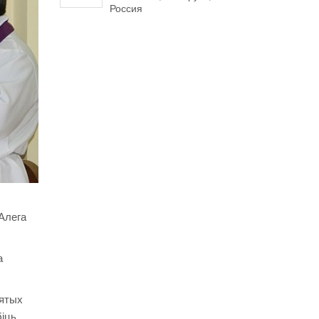
Россия
 Алега
а
вятых
біць