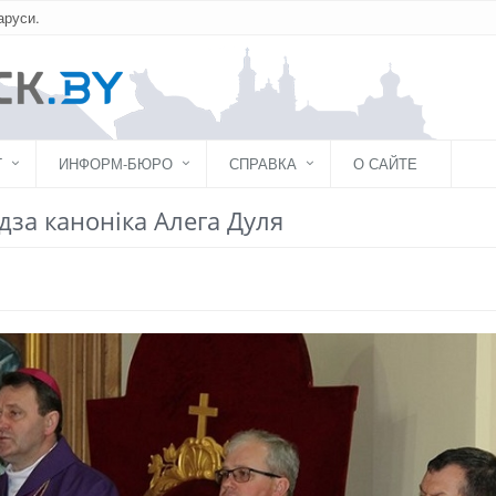
аруси.
Г
ИНФОРМ-БЮРО
СПРАВКА
О САЙТЕ
дза каноніка Алега Дуля