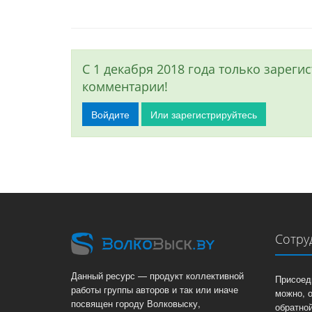
С 1 декабря 2018 года только зарег
комментарии!
Войдите
Или зарегистрируйтесь
Сотру
Данный ресурс — продукт коллективной
Присоед
работы группы авторов и так или иначе
можно, 
посвящен городу Волковыску,
обратной