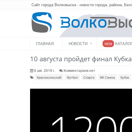
Сайт города Волковыска - новости города, района, Бел
ГЛАВНАЯ
НОВОСТИ
КАТАЛО
NEW
10 августа пройдет финал Кубк
6 авг. 2019 г.
Комментариев нет
Красносельский
Футбол
Спарта
ФК Смена
Кубок