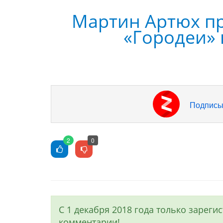
Мартин Артюх п
«Городеи» 
Подписы
2
0
С 1 декабря 2018 года только зарег
комментарии!