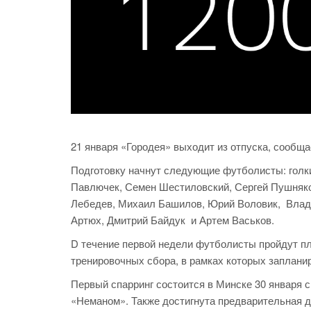
21 января «Городея» выходит из отпуска, сообщ
Подготовку начнут следующие футболисты: голк
Павлючек, Семен Шестиловский, Сергей Пушняко
Лебедев, Михаил Башилов, Юрий Воловик, Влади
Артюх, Дмитрий Байдук и Артем Васьков.
D течение первой недели футболисты пройдут пл
тренировочных сбора, в рамках которых заплани
Первый спарринг состоится в Минске 30 января с
«Неманом». Также достигнута предварительная д