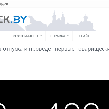
аруси.
Г
ИНФОРМ-БЮРО
СПРАВКА
О САЙТЕ
з отпуска и проведет первые товарищеск