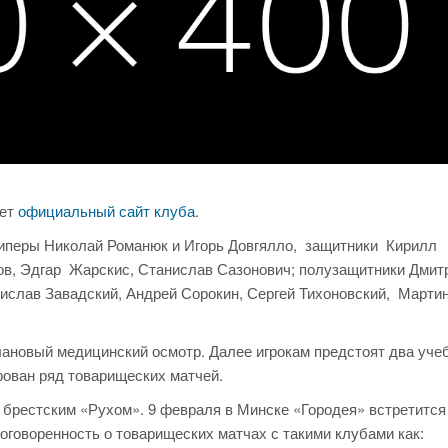
ает
официальный сайт клуба
.
иперы Николай Романюк и Игорь Довгялло, защитники Кирилл
в, Эдгар Жарскис, Станислав Сазонович; полузащитники Дмит
слав Завадский, Андрей Сорокин, Сергей Тихоновский, Марти
ановый медицинский осмотр. Далее игрокам предстоят два уче
рован ряд товарищеских матчей.
 брестским «Рухом». 9 февраля в Минске «Городея» встретится
оговоренность о товарищеских матчах с такими клубами как: