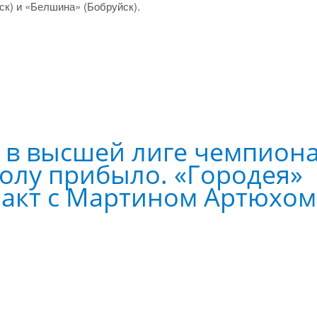
ск) и «Белшина» (Бобруйск).
 в высшей лиге чемпион
олу прибыло. «Городея»
ракт с Мартином Артюхом