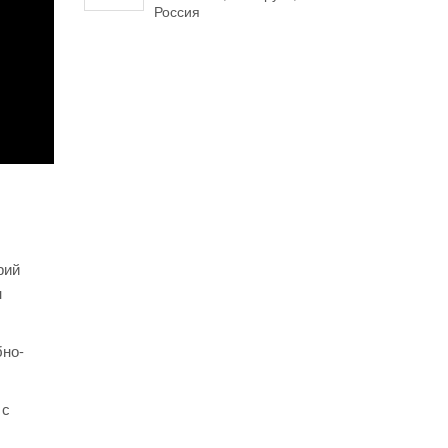
Россия
рий
н
бно-
 с