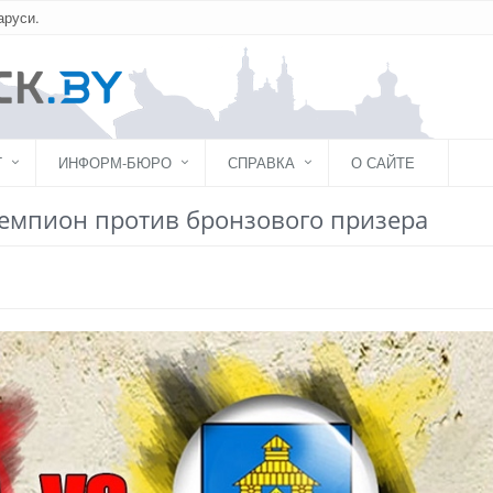
аруси.
Г
ИНФОРМ-БЮРО
СПРАВКА
О САЙТЕ
чемпион против бронзового призера