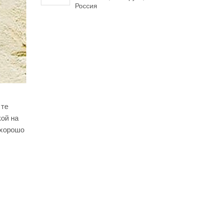
Россия
 те
кой на
 хорошо