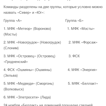
Команды разделены на две группы, которые условно можно
назвать «Север» и «Юг»:
Группа «А» Группа «Б»
1. МФК «Метеор» (Вороново) 1. МФК «Мосты»
(Мосты)
2. МФК «Новогрудок» (Новогрудок) 2. МФК «Форсаж»
(Слоним)
3. МФК «Островец» (Островец) 3. ФСК
«Гродненский»
4. ФСК «Ошмяны» (Ошмяны) 4. МФК «Энергия»
(Зельва)
5. МФК «Медведи» (Сморгонь) 5. МФК «Беллакт»
(Волковыск)
6. МФК «Элетросети» (Лида)
24 ноября «Беллакт» на домашней площадке средней